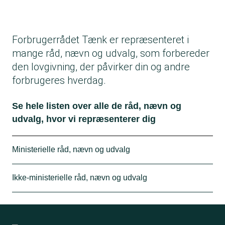
Forbrugerrådet Tænk er repræsenteret i
mange råd, nævn og udvalg, som forbereder
den lovgivning, der påvirker din og andre
forbrugeres hverdag.
Se hele listen over alle de råd, nævn og
udvalg, hvor vi repræsenterer dig
Ministerielle råd, nævn og udvalg
(Datoen i parentes angiver, hvornår der skal
Ikke-ministerielle råd, nævn og udvalg
ske genudpegning)
Boligministeriet
(Datoen i parentes angiver, hvornår der skal
* EU-specialudvalget for bolig
ske genudpegning)