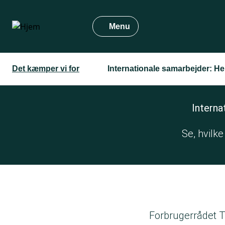
Gå
til
Menu
hovedindhold
Det kæmper vi for
Internationale samarbejder: He
Interna
Se, hvilke
Forbrugerrådet T