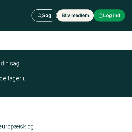
Søg
Bliv medlem
Log ind
 din sag
deltager i.
 europæisk og