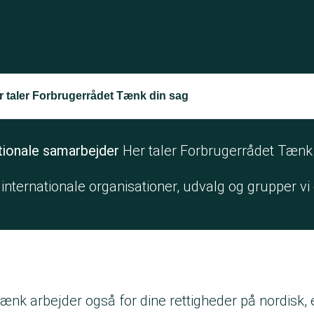
r taler Forbrugerrådet Tænk din sag
tionale samarbejder
Her taler Forbrugerrådet Tænk
 internationale organisationer, udvalg og grupper vi 
ænk arbejder også for dine rettigheder på nordisk,