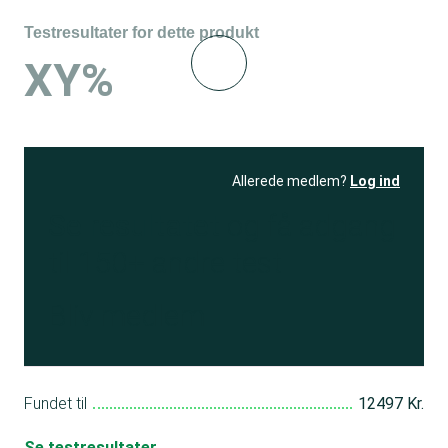
Testresultater for dette produkt
XY%
Allerede medlem?
Log ind
Se resultatet
og få adgang
til 150+ andre test
Bliv medlem
Fundet til
12497 Kr.
Se testresultater