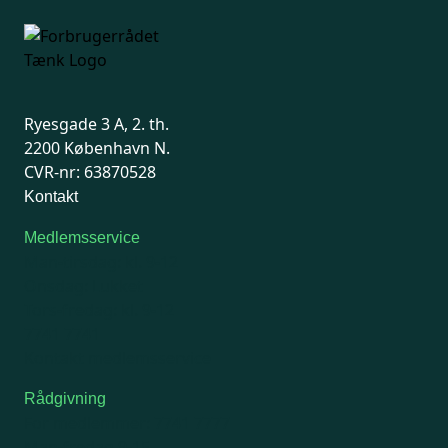
Ryesgade 3 A, 2. th.
2200 København N.
CVR-nr: 63870528
Kontakt
Medlemsservice
Man-tirsdag: kl. 9-12
Onsdag: Lukket
Tors-fredag: kl. 9-12
7741 7741
Kontakt medlemsservice
Rådgivning
For medlemmer: 7741 7777
Man-fredag 9-15