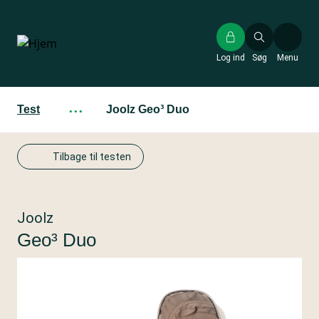
Gå
til
hovedindhold
Log ind
Søg
Menu
Test
···
Joolz Geo³ Duo
Tilbage til testen
Joolz
Geo³ Duo