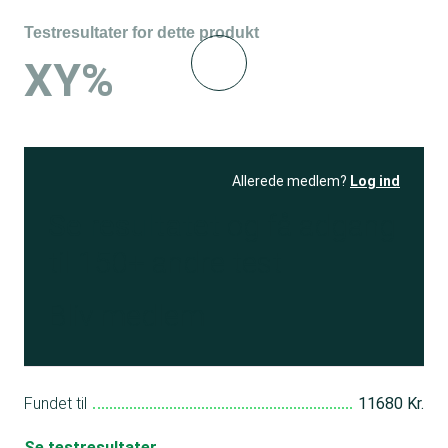
Testresultater for dette produkt
XY%
Allerede medlem?
Log ind
Se resultatet
og få adgang
til 150+ andre test
Bliv medlem
Fundet til
11680 Kr.
Se testresultater