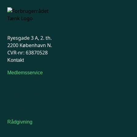
Ryesgade 3 A, 2. th.
2200 København N.
CVR-nr: 63870528
Kontakt
Medlemsservice
Man-tirsdag: kl. 9-12
Onsdag: Lukket
Tors-fredag: kl. 9-12
7741 7741
Kontakt medlemsservice
Rådgivning
For medlemmer: 7741 7777
Man-fredag 9-15