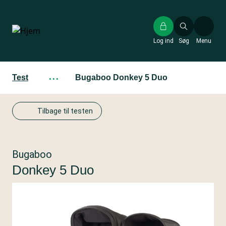
Gå
til
hovedindhold
Log ind
Søg
Menu
Test
···
Bugaboo Donkey 5 Duo
Tilbage til testen
Bugaboo
Donkey 5 Duo