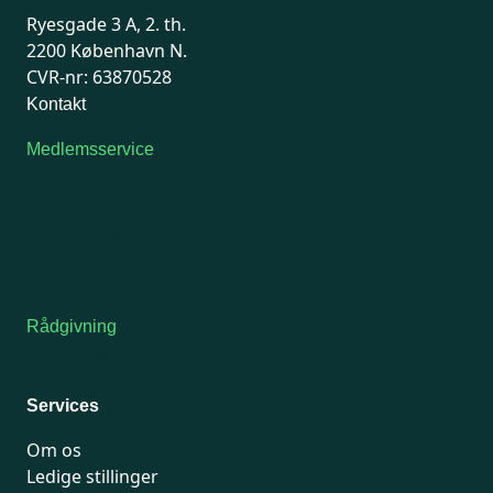
Ryesgade 3 A, 2. th.
2200 København N.
CVR-nr: 63870528
Kontakt
Medlemsservice
Man-tirsdag: kl. 9-12
Onsdag: Lukket
Tors-fredag: kl. 9-12
7741 7741
Kontakt medlemsservice
Rådgivning
For medlemmer: 7741 7777
Man-fredag 9-15
Services
Om os
Ledige stillinger