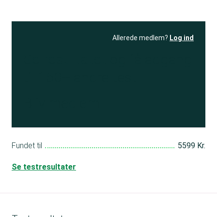
Allerede medlem?
Log ind
Se resultatet
og få adgang
til 150+ andre test
Bliv medlem
Fundet til
5599 Kr.
Se testresultater