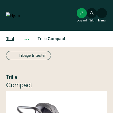
Gå
til
hovedindhold
Log ind
Søg
Menu
Test
···
Trille Compact
Tilbage til testen
Trille
Compact