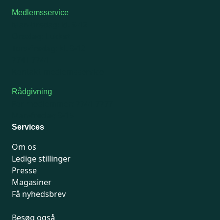
Medlemsservice
Man-tirsdag: kl. 9-12
Onsdag: Lukket
Tors-fredag: kl. 9-12
7741 7741
Kontakt medlemsservice
Rådgivning
For medlemmer: 7741 7777
Man-fredag 9-15
Services
Om os
Ledige stillinger
Presse
Magasiner
Få nyhedsbrev
Besøg også