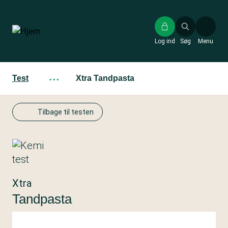
Gå
til
hovedindhold
Log ind
Søg
Menu
Test
···
Xtra Tandpasta
Tilbage til testen
Xtra
Tandpasta