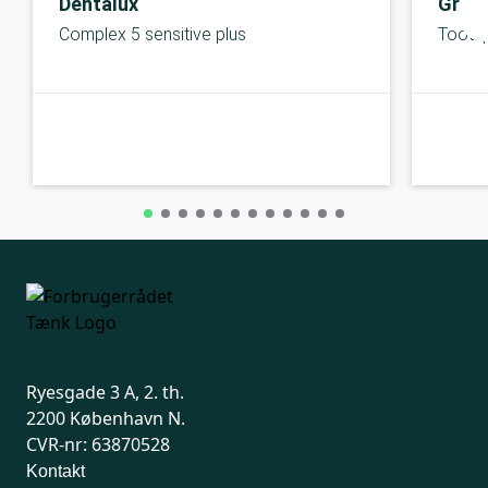
Dentalux
Gree
Complex 5 sensitive plus
Toothp
B-kolbe
B-kolbe
Ryesgade 3 A, 2. th.
2200 København N.
CVR-nr: 63870528
Kontakt