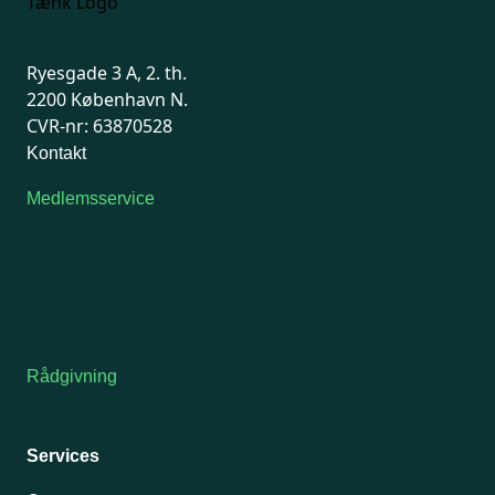
Ryesgade 3 A, 2. th.
2200 København N.
CVR-nr: 63870528
Kontakt
Medlemsservice
Man-tirsdag: kl. 9-12
Onsdag: Lukket
Tors-fredag: kl. 9-12
7741 7741
Kontakt medlemsservice
Rådgivning
For medlemmer: 7741 7777
Man-fredag 9-15
Services