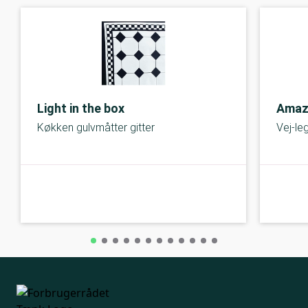
Light in the box
Amaz
Køkken gulvmåtter gitter
Vej-l
A-kolbe
A-kolbe