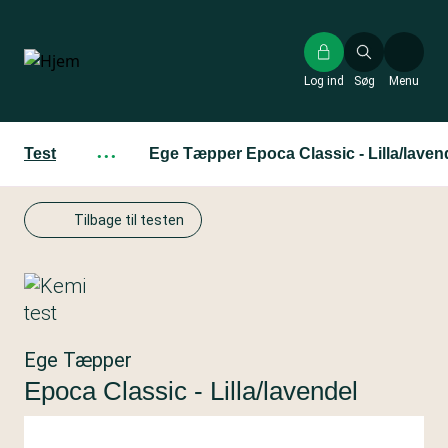
Gå
til
hovedindhold
Log ind
Søg
Menu
Test
···
Ege Tæpper Epoca Classic - Lilla/laven
Tilbage til testen
Ege Tæpper
Epoca Classic - Lilla/lavendel