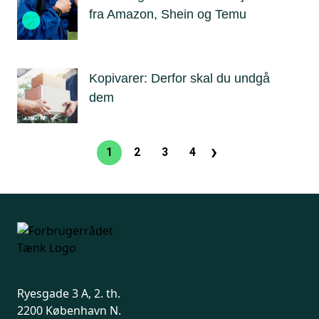
fra Amazon, Shein og Temu
Kopivarer: Derfor skal du undgå
dem
›
Sideinddeling
1
2
3
4
Nuværende
Side
Side
Side
Næste
side
side
Ryesgade 3 A, 2. th.
2200 København N.