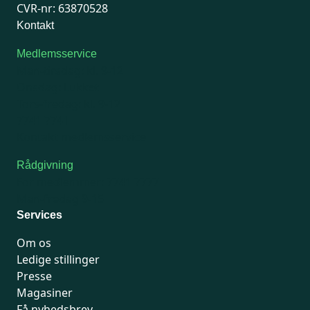
CVR-nr: 63870528
Kontakt
Medlemsservice
Man-tirsdag: kl. 9-12
Onsdag: Lukket
Tors-fredag: kl. 9-12
7741 7741
Kontakt medlemsservice
Rådgivning
For medlemmer: 7741 7777
Man-fredag 9-15
Services
Om os
Ledige stillinger
Presse
Magasiner
Få nyhedsbrev