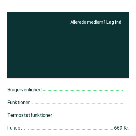
Allerede medlem?
Log ind
Se resultatet
og få adgang
til 150+ andre test
Bliv medlem
Brugervenlighed
Funktioner
Termostatfunktioner
Fundet til
669 Kr.