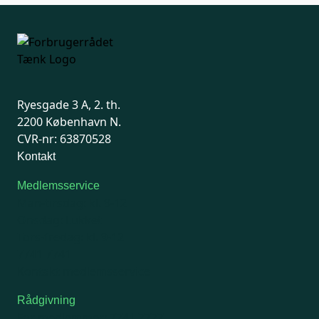
Ryesgade 3 A, 2. th.
2200 København N.
CVR-nr: 63870528
Kontakt
Medlemsservice
Man-tirsdag: kl. 9-12
Onsdag: Lukket
Tors-fredag: kl. 9-12
7741 7741
Kontakt medlemsservice
Rådgivning
For medlemmer: 7741 7777