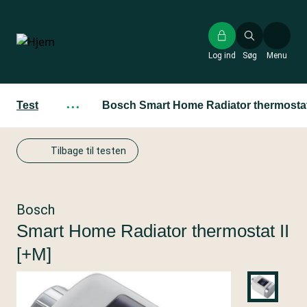
Gå
til
hovedindhold
Log ind
Søg
Menu
Test
···
Bosch Smart Home Radiator thermostat 
Tilbage til testen
Bosch
Smart Home Radiator thermostat II
[+M]