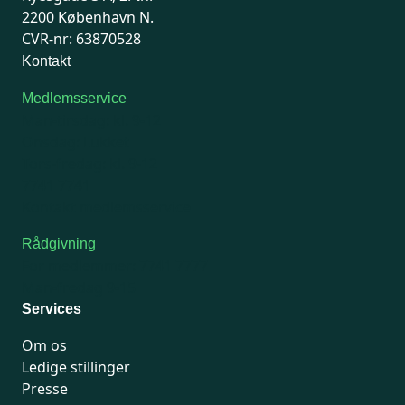
2200 København N.
CVR-nr: 63870528
Kontakt
Medlemsservice
Man-tirsdag: kl. 9-12
Onsdag: Lukket
Tors-fredag: kl. 9-12
7741 7741
Kontakt medlemsservice
Rådgivning
For medlemmer: 7741 7777
Man-fredag 9-15
Services
Om os
Ledige stillinger
Presse