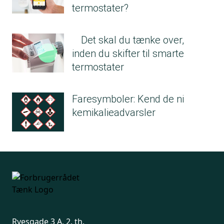
termostater?
Det skal du tænke over,
inden du skifter til smarte
termostater
Faresymboler: Kend de ni
kemikalieadvarsler
Ryesgade 3 A, 2. th.