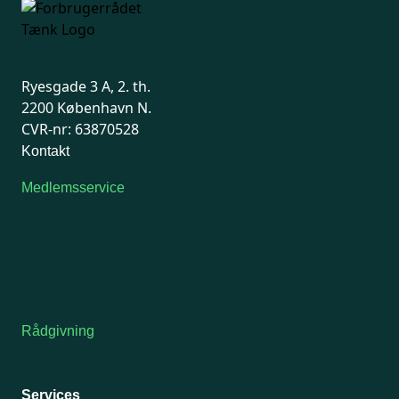
Ryesgade 3 A, 2. th.
2200 København N.
CVR-nr: 63870528
Kontakt
Medlemsservice
Man-tirsdag: kl. 9-12
Onsdag: Lukket
Tors-fredag: kl. 9-12
7741 7741
Kontakt medlemsservice
Rådgivning
For medlemmer: 7741 7777
Man-fredag 9-15
Services