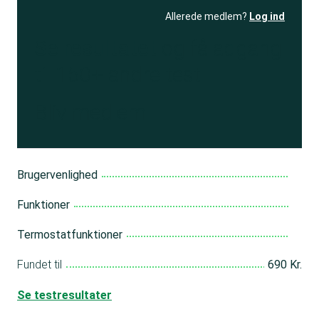
Allerede medlem?
Log ind
Se resultatet
og få adgang
til 150+ andre test
Bliv medlem
Brugervenlighed
Funktioner
Termostatfunktioner
Fundet til
690 Kr.
Se testresultater