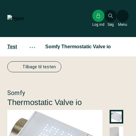
Gå
til
hovedindhold
Log ind
Søg
Menu
Test
···
Somfy Thermostatic Valve io
Tilbage til testen
Somfy
Thermostatic Valve io