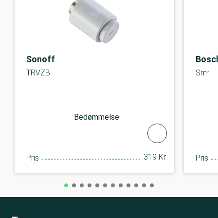
Sonoff
Bosc
TRVZB
Smart 
Bedømmelse
319 Kr.
Pris
Pris