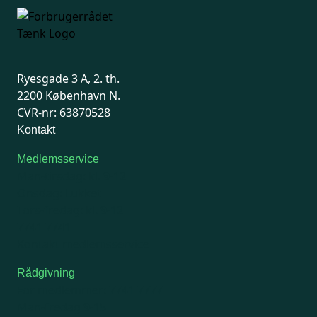
Ryesgade 3 A, 2. th.
2200 København N.
CVR-nr: 63870528
Kontakt
Medlemsservice
Man-tirsdag: kl. 9-12
Onsdag: Lukket
Tors-fredag: kl. 9-12
7741 7741
Kontakt medlemsservice
Rådgivning
For medlemmer: 7741 7777
Man-fredag 9-15