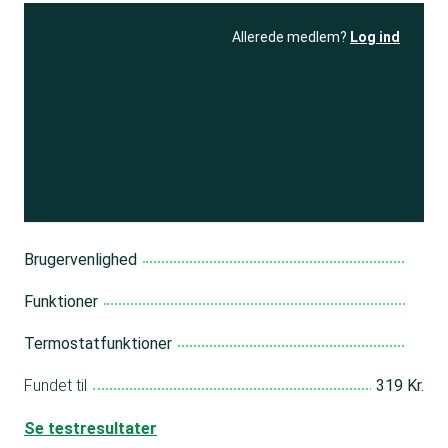
Allerede medlem?
Log ind
Se resultatet
og få adgang
til 150+ andre test
Bliv medlem
Brugervenlighed
Funktioner
Termostatfunktioner
Fundet til
319 Kr.
Se testresultater