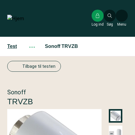
Gå
til
hovedindhold
Log ind
Søg
Menu
Test
···
Sonoff TRVZB
Tilbage til testen
Sonoff
TRVZB