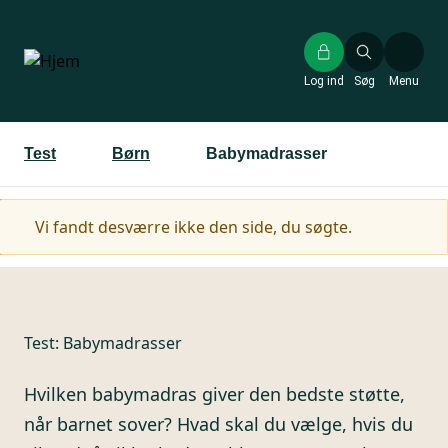
Gå
til
hovedindhold
Log ind
Søg
Menu
Test
Børn
Babymadrasser
Advarselsmeddelelse
Vi fandt desværre ikke den side, du søgte.
Test:
Babymadrasser
Hvilken babymadras giver den bedste støtte,
når barnet sover? Hvad skal du vælge, hvis du