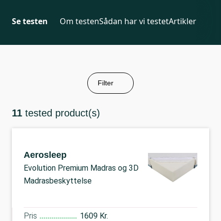
Se testen
Om testen
Sådan har vi testet
Artikler
Filter
11
tested product(s)
Aerosleep
Evolution Premium Madras og 3D
Madrasbeskyttelse
Pris
1609 Kr.