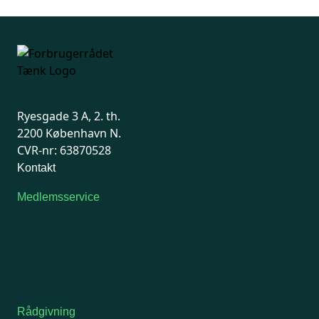
Ryesgade 3 A, 2. th.
2200 København N.
CVR-nr: 63870528
Kontakt
Medlemsservice
Man-tirsdag: kl. 9-12
Onsdag: Lukket
Tors-fredag: kl. 9-12
7741 7741
Kontakt medlemsservice
Rådgivning