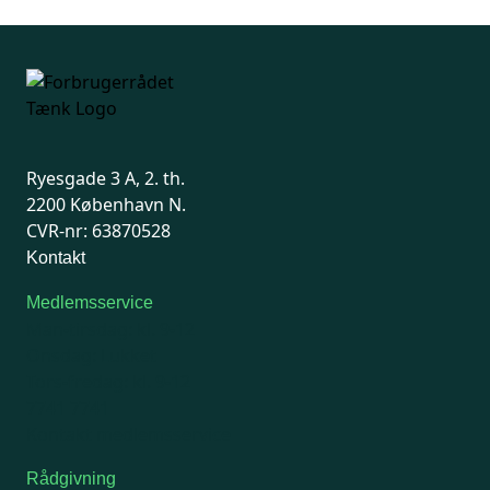
Ryesgade 3 A, 2. th.
2200 København N.
CVR-nr: 63870528
Kontakt
Medlemsservice
Man-tirsdag: kl. 9-12
Onsdag: Lukket
Tors-fredag: kl. 9-12
7741 7741
Kontakt medlemsservice
Rådgivning