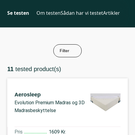
Se testen
Om testen
Sådan har vi testet
Artikler
Filter
11
tested product(s)
Aerosleep
Evolution Premium Madras og 3D
Madrasbeskyttelse
Pris
1609 Kr.