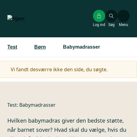
Gå
til
hovedindhold
Log ind
Søg
Menu
Test
Børn
Babymadrasser
Advarselsmeddelelse
Vi fandt desværre ikke den side, du søgte.
Test:
Babymadrasser
Hvilken babymadras giver den bedste støtte,
når barnet sover? Hvad skal du vælge, hvis du