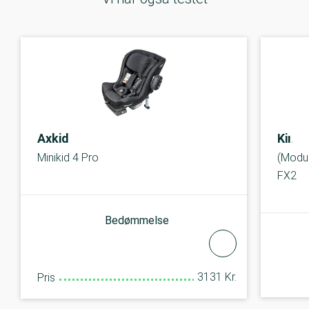
Axkid
Kinde
Minikid 4 Pro
(Modul
FX2
Bedømmelse
3131 Kr.
Pris