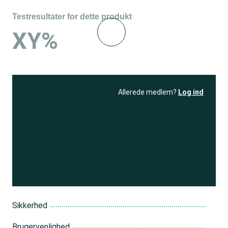
Testresultater for dette produkt
XY%
Allerede medlem?
Log ind
Se resultatet
og få adgang
til 150+ andre test
Bliv medlem
Sikkerhed
Brugervenlighed