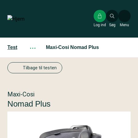
Gå
til
hovedindhold
Log ind
Søg
Menu
Test
···
Maxi-Cosi Nomad Plus
Tilbage til testen
Maxi-Cosi
Nomad Plus