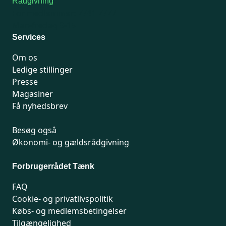
Rådgivning
For medlemmer: 7741 7777
Man-fredag 9-15
Services
Om os
Ledige stillinger
Presse
Magasiner
Få nyhedsbrev
Besøg også
Økonomi- og gældsrådgivning
Forbrugerrådet Tænk
FAQ
Cookie- og privatlivspolitik
Købs- og medlemsbetingelser
Tilgængelighed