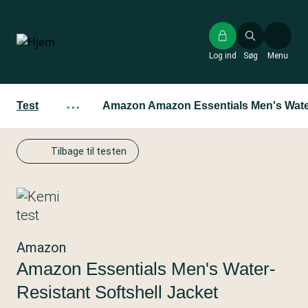
Gå
til
hovedindhold
Log ind
Søg
Menu
Test
···
Amazon Amazon Essentials Men's Water
Tilbage til testen
Amazon
Amazon Essentials Men's Water-
Resistant Softshell Jacket