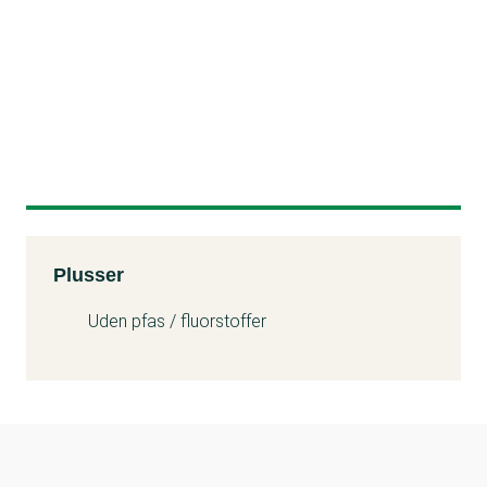
Kemitest
Plusser
Uden pfas / fluorstoffer