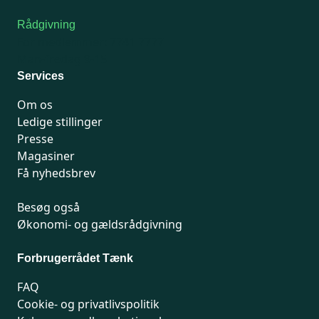
Rådgivning
For medlemmer: 7741 7777
Man-fredag 9-15
Services
Om os
Ledige stillinger
Presse
Magasiner
Få nyhedsbrev
Besøg også
Økonomi- og gældsrådgivning
Forbrugerrådet Tænk
FAQ
Cookie- og privatlivspolitik