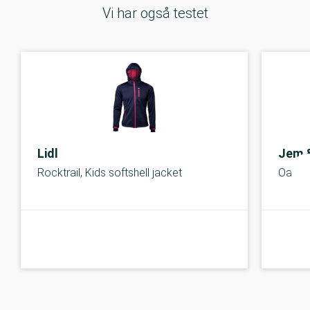
Vi har også testet
Lidl
Jem &
Rocktrail, Kids softshell jacket
Oak cr
A-kolbe
A-kolbe