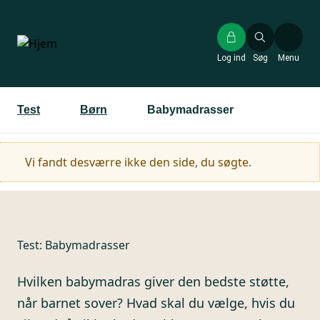
Gå
til
hovedindhold
Log ind
Søg
Menu
Test
Børn
Babymadrasser
Advarselsmeddelelse
Vi fandt desværre ikke den side, du søgte.
Test:
Babymadrasser
Hvilken babymadras giver den bedste støtte,
når barnet sover? Hvad skal du vælge, hvis du