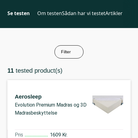
Se testen
Om testen
Sådan har vi testet
Artikler
Filter
11
tested product(s)
Aerosleep
Evolution Premium Madras og 3D
Madrasbeskyttelse
Pris
1609 Kr.