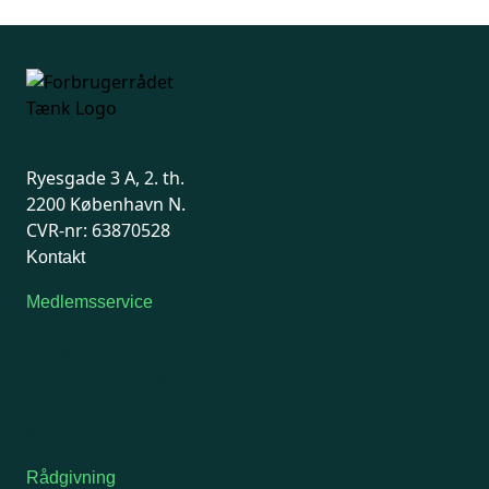
Ryesgade 3 A, 2. th.
2200 København N.
CVR-nr: 63870528
Kontakt
Medlemsservice
Man-tirsdag: kl. 9-12
Onsdag: Lukket
Tors-fredag: kl. 9-12
7741 7741
Kontakt medlemsservice
Rådgivning