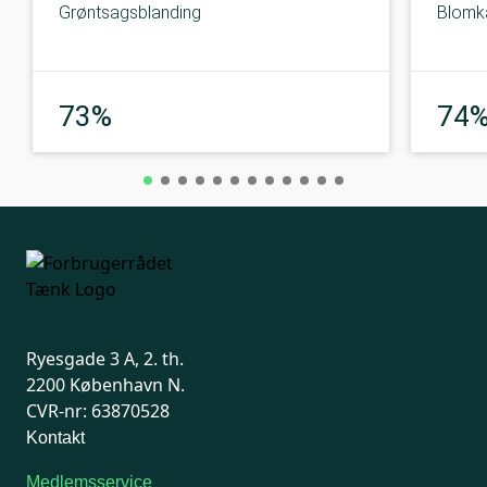
Grøntsagsblanding
Blomkå
God
73%
74
Ryesgade 3 A, 2. th.
2200 København N.
CVR-nr: 63870528
Kontakt
Medlemsservice