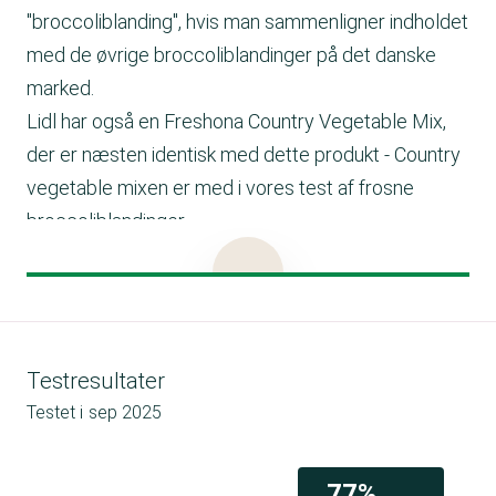
"broccoliblanding", hvis man sammenligner indholdet
med de øvrige broccoliblandinger på det danske
marked.
Lidl har også en Freshona Country Vegetable Mix,
der er næsten identisk med dette produkt - Country
vegetable mixen er med i vores test af frosne
broccoliblandinger.
Find testen her:
https://taenk.dk/test/frosne-
broccoliblandinger
En god forbrugeroplysning ville være at oplyse
produktionsdatoen, producenten og præcisere
Testresultater
oprindelsen af grøntsagerne, så det ikke blot er
Testet i
sep 2025
EU/ikke-EU.
Tilberedningsforslag
Brug blandingen som garniture/tilbehør til fx kød
77%