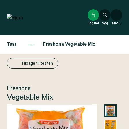
Gå
til
hovedindhold
Log ind
Søg
Menu
Test
···
Freshona Vegetable Mix
Tilbage til testen
Freshona
Vegetable Mix