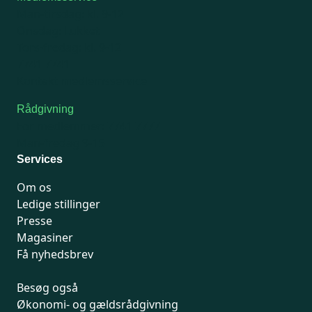
Man-tirsdag: kl. 9-12
Onsdag: Lukket
Tors-fredag: kl. 9-12
7741 7741
Kontakt medlemsservice
Rådgivning
For medlemmer: 7741 7777
Man-fredag 9-15
Services
Om os
Ledige stillinger
Presse
Magasiner
Få nyhedsbrev
Besøg også
Økonomi- og gældsrådgivning