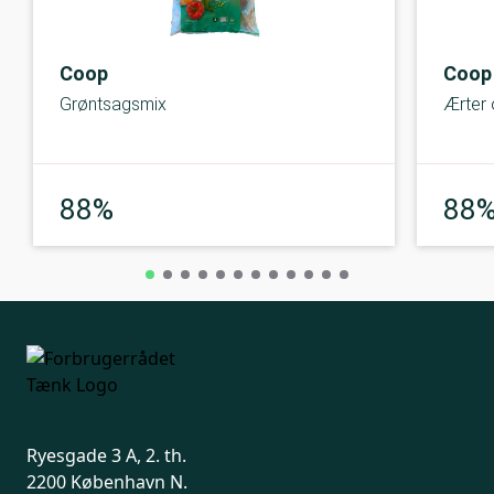
Coop
Coop
Grøntsagsmix
Ærter 
Meget god
88%
88
Ryesgade 3 A, 2. th.
2200 København N.