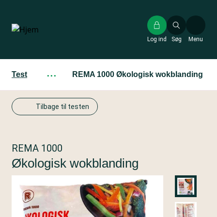
Gå
til
hovedindhold
Log ind
Søg
Menu
Test
···
REMA 1000 Økologisk wokblanding
Tilbage til testen
REMA 1000
Økologisk wokblanding