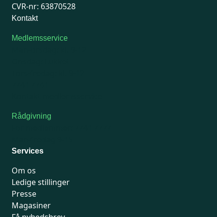
CVR-nr: 63870528
Kontakt
Medlemsservice
Man-tirsdag: kl. 9-12
Onsdag: Lukket
Tors-fredag: kl. 9-12
7741 7741
Kontakt medlemsservice
Rådgivning
For medlemmer: 7741 7777
Man-fredag 9-15
Services
Om os
Ledige stillinger
Presse
Magasiner
Få nyhedsbrev