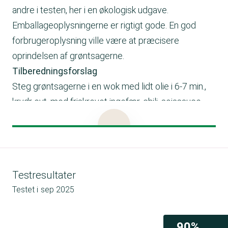
andre i testen, her i en økologisk udgave.
Emballageoplysningerne er rigtigt gode. En god
forbrugeroplysning ville være at præcisere
oprindelsen af grøntsagerne.
Tilberedningsforslag
Steg grøntsagerne i en wok med lidt olie i 6-7 min.,
krydr evt. med friskrevet ingefær, chili, sojasauce,
hvidløg og koriander. Spises som den er eller tilføj
kød eller et vegetabilsk produkt som tofu.
Wokblandingen kan også bruges til chilibeef med
nudler - se opskriften på emballagen.
Testresultater
Testet i
sep 2025
90%