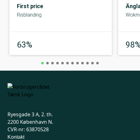
First price
Ängl
Risblanding
Wokm
God
63%
98
Ryesgade 3 A, 2. th.
2200 København N.
CVR-nr: 63870528
Kontakt