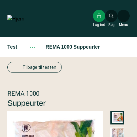
Gå
til
hovedindhold
Log ind
Søg
Menu
Test
···
REMA 1000 Suppeurter
Tilbage til testen
REMA 1000
Suppeurter