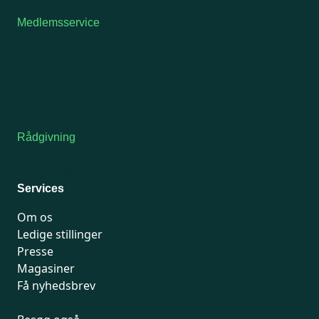
Medlemsservice
Man-tirsdag: kl. 9-12
Onsdag: Lukket
Tors-fredag: kl. 9-12
7741 7741
Kontakt medlemsservice
Rådgivning
For medlemmer: 7741 7777
Man-fredag 9-15
Services
Om os
Ledige stillinger
Presse
Magasiner
Få nyhedsbrev