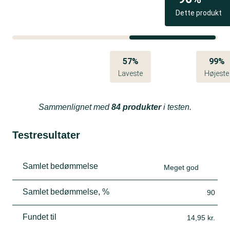
ca. 12 min. Smag til med limesaft og salt. Server
Dette produkt
med brød.
57%
99%
Laveste
Højeste
Sammenlignet med
84 produkter
i testen.
Testresultater
Samlet bedømmelse
Meget god
Samlet bedømmelse, %
90
Fundet til
14,95 kr.