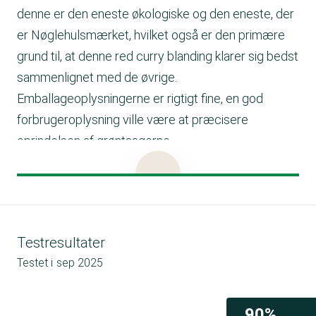
denne er den eneste økologiske og den eneste, der
er Nøglehulsmærket, hvilket også er den primære
grund til, at denne red curry blanding klarer sig bedst
sammenlignet med de øvrige.
Emballageoplysningerne er rigtigt fine, en god
forbrugeroplysning ville være at præcisere
oprindelsen af grøntsagerne.
Tilberedningsforslag
Brug denne grøntsagsblanding til en lækker red
curry ret.
Lav fx thai red curry kyllingesuppe. Steg kyllingetern
Testresultater
i lidt olie, tilsæt den frosne grøntsagsblanding og
Testet i
sep 2025
steg nogle minutter. tilsæt kokosmælk og
hønsebouillon. Rør majsstivelse og vand sammen og
tilsæt til retten. Bring suppen i kog og lad den koge i
90%