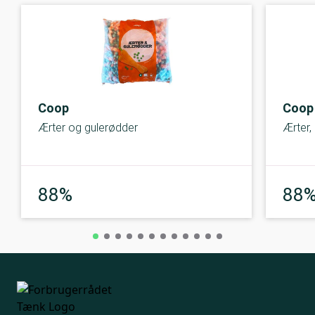
Coop
Coop
Ærter og gulerødder
Ærter,
Meget god
88%
88