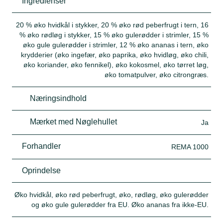
Ingredienser
20 % øko hvidkål i stykker, 20 % øko rød peberfrugt i tern, 16
% øko rødløg i stykker, 15 % øko gulerødder i strimler, 15 %
øko gule gulerødder i strimler, 12 % øko ananas i tern, øko
krydderier (øko ingefær, øko paprika, øko hvidløg, øko chili,
øko koriander, øko fennikel), øko kokosmel, øko tørret løg,
øko tomatpulver, øko citrongræs.
Næringsindhold
Mærket med Nøglehullet
Ja
Forhandler
REMA 1000
Oprindelse
Øko hvidkål, øko rød peberfrugt, øko, rødløg, øko gulerødder
og øko gule gulerødder fra EU. Øko ananas fra ikke-EU.