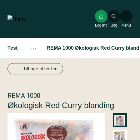
Gå
til
hovedindhold
Log ind
Søg
Menu
Test
···
REMA 1000 Økologisk Red Curry bland
Tilbage til testen
REMA 1000
Økologisk Red Curry blanding