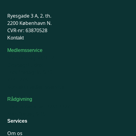
Ryesgade 3 A, 2. th.
2200 København N.
CVR-nr: 63870528
Kontakt
Medlemsservice
Man-tirsdag: kl. 9-12
Onsdag: Lukket
Tors-fredag: kl. 9-12
7741 7741
Kontakt medlemsservice
Rådgivning
For medlemmer: 7741 7777
Man-fredag 9-15
Services
Om os