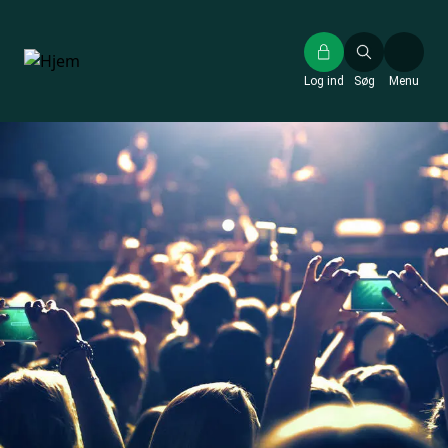
Gå
til
hovedindhold
Log ind
Søg
Menu