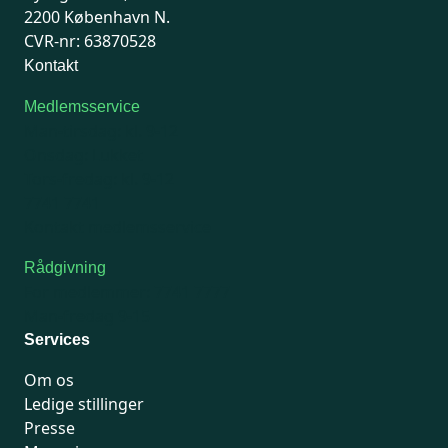
2200 København N.
CVR-nr: 63870528
Kontakt
Medlemsservice
Man-tirsdag: kl. 9-12
Onsdag: Lukket
Tors-fredag: kl. 9-12
7741 7741
Kontakt medlemsservice
Rådgivning
For medlemmer: 7741 7777
Man-fredag 9-15
Services
Om os
Ledige stillinger
Presse