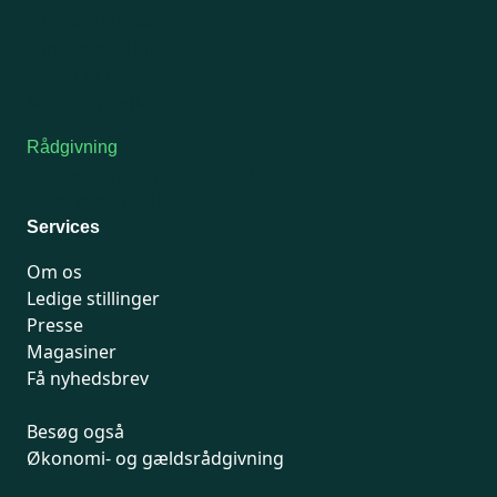
Onsdag: Lukket
Tors-fredag: kl. 9-12
7741 7741
Kontakt medlemsservice
Rådgivning
For medlemmer: 7741 7777
Man-fredag 9-15
Services
Om os
Ledige stillinger
Presse
Magasiner
Få nyhedsbrev
Besøg også
Økonomi- og gældsrådgivning