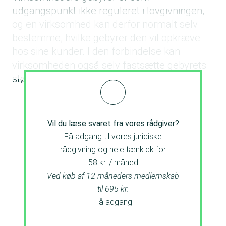
udgangspunkt ikke reguleret i lovgivningen,
og en virksomhed kan derfor normalt selv
bestemme, hvilke gebyrer den vil opkræve
hos sine kunder. I den forbindelse kan
virksomheden også selv fastsætte gebyrets
størrelse.
Vil du læse svaret fra vores rådgiver?
Få adgang til vores juridiske
rådgivning og hele tænk.dk for
58 kr. / måned
Ved køb af 12 måneders medlemskab
til 695 kr.
Få adgang