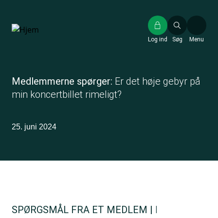
Gå
til
hovedindhold
Log ind
Søg
Menu
Medlemmerne spørger:
Er det høje gebyr på
min koncertbillet rimeligt?
25. juni 2024
SPØRGSMÅL FRA ET MEDLEM |
I