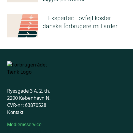
Eksperter: Lovfejl koster
danske forbrugere milliarder
Ryesgade 3 A, 2. th.
2200 København N.
CVR-nr: 63870528
Kontakt
Medlemsservice
Man-tirsdag: kl. 9-12