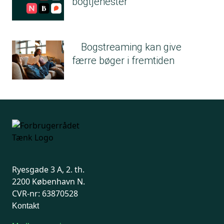
bogtjenester
Bogstreaming kan give
færre bøger i fremtiden
Ryesgade 3 A, 2. th.
2200 København N.
CVR-nr: 63870528
Kontakt