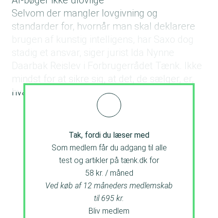
AI-bøger ikke ulovlige
Selvom der mangler lovgivning og
standarder for, hvornår man skal deklarere
brugen af kunstig intelligens, har Saxo dog
stadig et ansvar, siger jurist Ida Nynne
Daarbak Reislev i Forbrugerrådet Tænk. Ikke
mindst for at sikre sig, at det, de sælger, er,
hvad det giver sig ud for at være.
Tak, fordi du læser med
Som medlem får du adgang til alle
test og artikler på tænk.dk for
58 kr. / måned
Ved køb af 12 måneders medlemskab
til 695 kr.
Bliv medlem