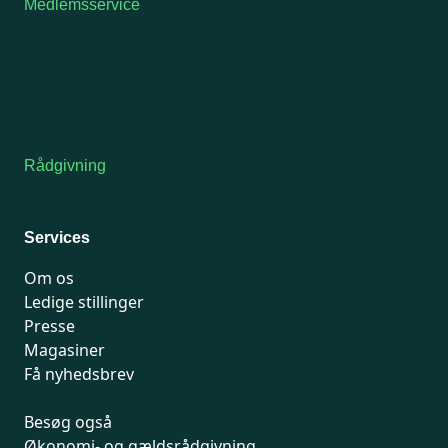
Medlemsservice
Man-tirsdag: kl. 9-12
Onsdag: Lukket
Tors-fredag: kl. 9-12
7741 7741
Kontakt medlemsservice
Rådgivning
For medlemmer: 7741 7777
Man-fredag 9-15
Services
Om os
Ledige stillinger
Presse
Magasiner
Få nyhedsbrev
Besøg også
Økonomi- og gældsrådgivning