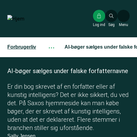
Gå
til
hovedindhold
Log ind
Søg
Menu
Forbrugerliv
···
AI-bøger sælges under falske f
AI-bøger sælges under falske forfatternavne
Er din bog skrevet af en forfatter eller af
kunstig intelligens? Det er ikke sikkert, du ved
det. På Saxos hjemmeside kan man købe
bøger, der er skrevet af kunstig intelligens,
uden at det er deklareret. Flere stemmer i
branchen stiller sig uforstående.
Sally Jensen