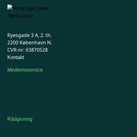
Ryesgade 3 A, 2. th.
2200 København N.
CVR-nr: 63870528
Kontakt
Medlemsservice
Man-tirsdag: kl. 9-12
Onsdag: Lukket
Tors-fredag: kl. 9-12
7741 7741
Kontakt medlemsservice
Rådgivning
For medlemmer: 7741 7777
Man-fredag 9-15