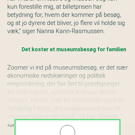
kun forestille mig, at billetprisen har
betydning for, hvem der kommer på besøg,
og at jo dyrere det bliver, jo flere vil holde sig
væk,” siger Nanna Kann-Rasmussen.
Det koster et museumsbesøg for familien
Zoomer vi ind på museumsbesøg, er det især
økonomiske nedskæringer og politisk
omprioritering, der har ført til prisstigninger
for forbrugerne, vurderer Andreas Bonde
Hansen. Han er chef for Middelaldercentret i
Nykøbing Falster, der kategoriseres som et
’museumslignende tilbud’, og har tidligere
forsket i kultur- og oplevelsesindustrien.