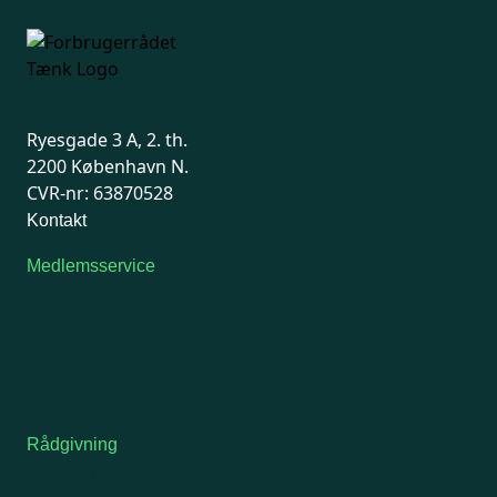
Ryesgade 3 A, 2. th.
2200 København N.
CVR-nr: 63870528
Kontakt
Medlemsservice
Man-tirsdag: kl. 9-12
Onsdag: Lukket
Tors-fredag: kl. 9-12
7741 7741
Kontakt medlemsservice
Rådgivning
For medlemmer: 7741 7777