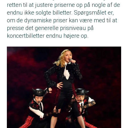
retten til at justere priserne op på nogle af de
endnu ikke solgte billetter. Spørgsmålet er,
om de dynamiske priser kan være med til at
presse det generelle prisniveau på
koncertbilletter endnu højere op.