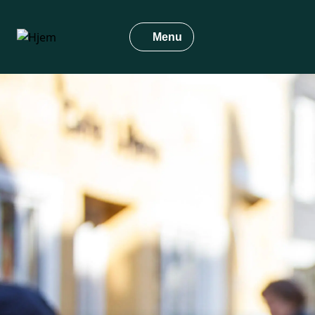
Gå
til
Menu
hovedindhold