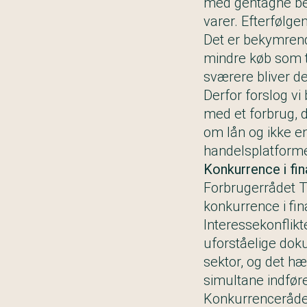
med gentagne bet
varer
. Efterfølg
Det er bekymrend
mindre køb som t
sværere bliver d
Derfor forslog v
med et forbrug, de
om lån og ikke e
handelsplatform
Konkurrence i fi
Forbrugerrådet T
konkurrence i fi
Interessekonflikte
uforståelige doku
sektor, og det h
simultane indføre
Konkurrencerådet