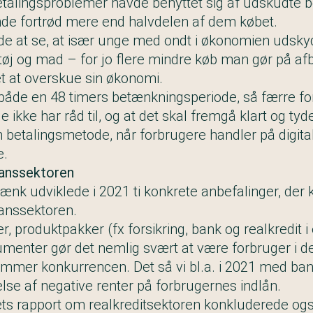
alingsproblemer havde benyttet sig af
udskudte b
ende fortrød mere end halvdelen af dem købet.
e at se, at især unge med ondt i økonomien udskyd
øj og mad – for jo flere mindre køb man gør på afb
et at overskue sin økonomi.
i både en 48 timers betænkningsperiode, så færre f
 ikke har råd til, og at det skal fremgå klart og tydel
n betalingsmetode, når forbrugere handler på digita
e.
nanssektoren
ænk udviklede i 2021
ti konkrete anbefalinger
, der
nanssektoren.
r, produktpakker (fx forsikring, bank og realkredit i
menter gør det nemlig svært at være forbruger i de
æmmer konkurrencen. Det så vi bl.a. i 2021 med ban
lse af negative renter på forbrugernes indlån.
s rapport om realkreditsektoren konkluderede også