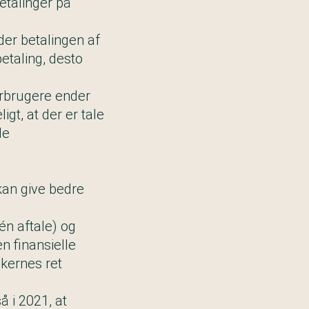
etalinger på
er betalingen af
etaling, desto
orbrugere ender
igt, at der er tale
le
 kan give bedre
 én aftale) og
n finansielle
kernes ret
 i 2021, at