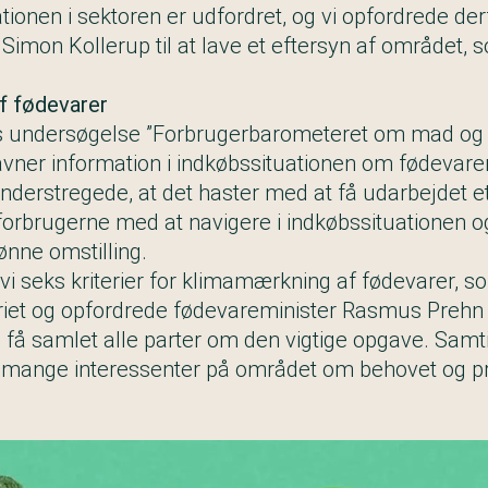
ionen i sektoren er udfordret, og vi opfordrede der
Simon Kollerup til at lave et eftersyn af området, 
f fødevarer
es undersøgelse ”Forbrugerbarometeret om mad og
avner information i indkøbssituationen om fødevarer
derstregede, at det haster med at få udarbejdet 
orbrugerne med at navigere i indkøbssituationen 
rønne omstilling.
 vi
seks kriterier for klimamærkning af fødevarer
, s
iet og opfordrede fødevareminister Rasmus Prehn ti
få samlet alle parter om den vigtige opgave. Samti
mange interessenter på området om behovet og pri