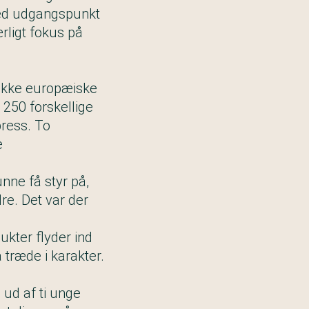
 Med udgangspunkt
rligt fokus på
ække europæiske
 250 forskellige
ress. To
e
ne få styr på,
re. Det var der
ukter flyder ind
træde i karakter.
 ud af ti unge