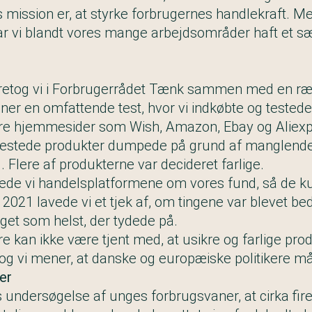
es mission er, at styrke forbrugernes handlekraft.
har vi blandt vores mange arbejdsområder haft et sæ
foretog vi i Forbrugerrådet Tænk sammen med en r
ner en omfattende test, hvor vi indkøbte og testede
ore hjemmesider som Wish, Amazon, Ebay og Aliexp
 testede produkter dumpede på grund af manglend
 Flere af produkterne var decideret farlige.
de vi handelsplatformene om vores fund, så de kun
 2021 lavede vi et tjek af, om tingene var blevet bed
get som helst, der tydede på.
 kan ikke være tjent med, at usikre og farlige prod
og vi mener, at danske og europæiske politikere må 
er
s undersøgelse af unges forbrugsvaner, at cirka fire