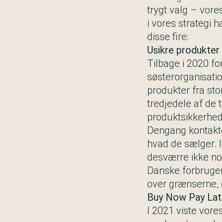
trygt valg – vor
i vores strategi 
disse fire:
Usikre produkter
Tilbage i 2020 
søsterorganisatio
produkter fra st
tredjedele af de
produktsikkerhed.
Dengang kontakte
hvad de sælger. I
desværre ikke no
Danske forbrugere
over grænserne, 
Buy Now Pay Lat
I 2021 viste vore