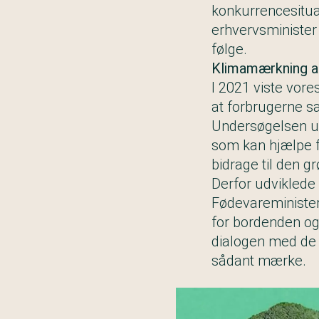
konkurrencesituat
erhvervsminister 
følge.
Klimamærkning a
I 2021 viste vor
at forbrugerne s
Undersøgelsen un
som kan hjælpe f
bidrage til den g
Derfor udviklede
Fødevareminister
for bordenden og 
dialogen med de 
sådant mærke.