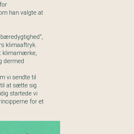
for
som han valgte at
 bæredygtighed”,
s klimaaftryk.
et klimamærke,
og dermed
om vi sendte til
l at sætte sig
dig startede vi
ncipperne for et