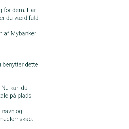
ng for dem. Har
 er du værdifuld
ion af Mybanker
u benytter dette
. Nu kan du
ale på plads,
t navn og
t medlemskab.