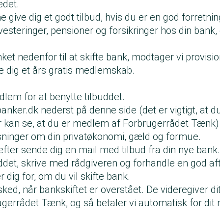
edet.
e give dig et godt tilbud, hvis du er en god forretni
investeringer, pensioner og forsikringer hos din bank,
nket nedenfor til at skifte bank, modtager vi provis
e dig et års gratis medlemskab.
lem for at benytte tilbuddet.
ybanker.dk nederst på denne side (det er vigtigt, at d
r kan se, at du er medlem af Forbrugerrådet Tænk)
ysninger om din privatøkonomi, gæld og formue.
efter sende dig en mail med tilbud fra din nye bank
ddet, skrive med rådgiveren og forhandle en god aft
 dig for, om du vil skifte bank.
ed, når bankskiftet er overstået. De videregiver di
rugerrådet Tænk, og så betaler vi automatisk for di