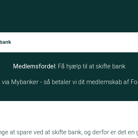
 bank
Medlemsfordel:
Få hjælp til at skifte bank
nk via Mybanker - så betaler vi dit medlemskab af F
e at spare ved at skifte bank, og derfor er det en 