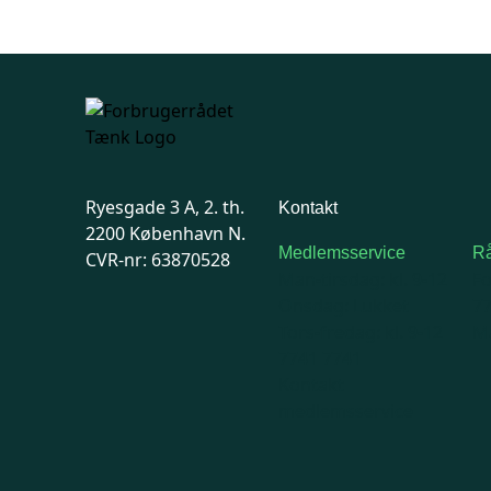
Ryesgade 3 A, 2. th.
Kontakt
2200 København N.
Medlemsservice
Rå
CVR-nr: 63870528
Man-tirsdag: kl. 9-12
F
Onsdag: Lukket
7
Tors-fredag: kl. 9-12
Ma
7741 7741
Kontakt
medlemsservice