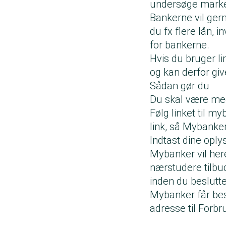
undersøge mark
Bankerne vil gern
du fx flere lån, 
for bankerne.
Hvis du bruger li
og kan derfor giv
Sådan gør du
Du skal være med
Følg linket til m
link, så Mybanke
Indtast dine opl
Mybanker vil her
nærstudere tilbu
inden du beslutter
Mybanker får besk
adresse til Forb