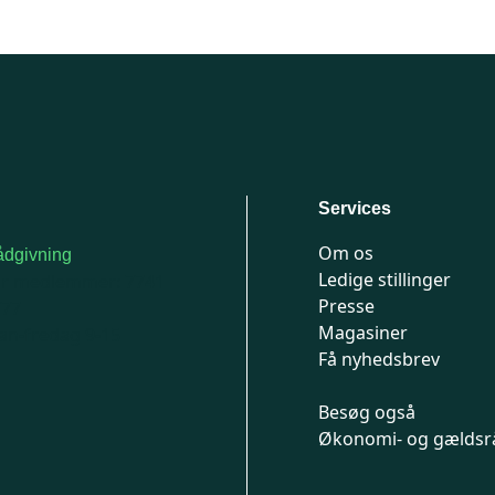
Services
Om os
dgivning
Ledige stillinger
or medlemmer: 7741
Presse
777
Magasiner
n-fredag 9-15
Få nyhedsbrev
Besøg også
Økonomi- og gældsr