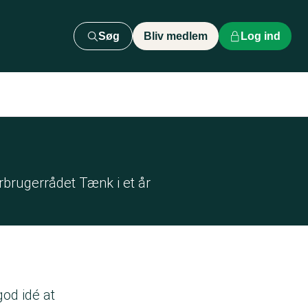
Søg
Bliv medlem
Log ind
orbrugerrådet Tænk i et år
god idé at