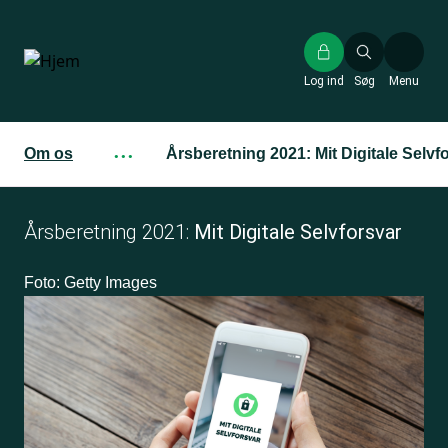
Gå
til
hovedindhold
Log ind
Søg
Menu
Om os
···
Årsberetning 2021: Mit Digitale Selvf
Årsberetning 2021:
Mit Digitale Selvforsvar
Foto: Getty Images