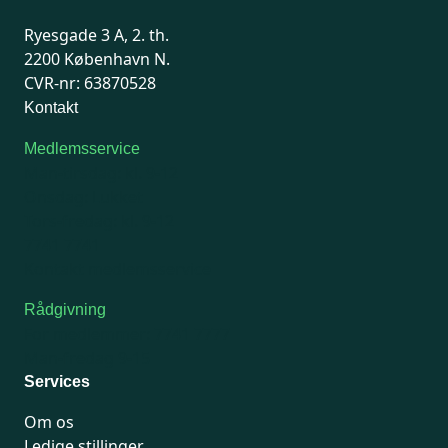
Ryesgade 3 A, 2. th.
2200 København N.
CVR-nr: 63870528
Kontakt
Medlemsservice
Man-tirsdag: kl. 9-12
Onsdag: Lukket
Tors-fredag: kl. 9-12
7741 7741
Kontakt medlemsservice
Rådgivning
For medlemmer: 7741 7777
Man-fredag 9-15
Services
Om os
Ledige stillinger