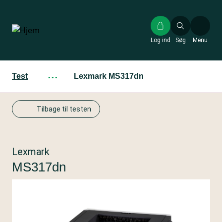
Gå
til
hovedindhold
Log ind
Søg
Menu
Test
···
Lexmark MS317dn
Tilbage til testen
Lexmark
MS317dn