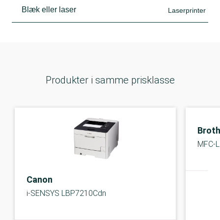
Blæk eller laser
Laserprinter
Produkter i samme prisklasse
Broth
MFC-
Canon
i-SENSYS LBP7210Cdn