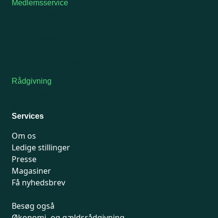
Medlemsservice
Man-tirsdag: kl. 9-12
Onsdag: Lukket
Tors-fredag: kl. 9-12
7741 7741
Kontakt medlemsservice
Rådgivning
For medlemmer: 7741 7777
Man-fredag 9-15
Services
Om os
Ledige stillinger
Presse
Magasiner
Få nyhedsbrev
Besøg også
Økonomi- og gældsrådgivning