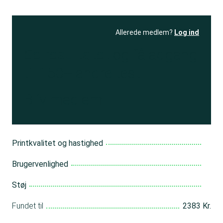
Allerede medlem?
Log ind
Se resultatet
og få adgang
til 150+ andre test
Bliv medlem
Printkvalitet og hastighed
Brugervenlighed
Støj
Fundet til
2383 Kr.