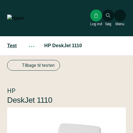
Gå
til
hovedindhold
Log ind
Søg
Menu
Test
···
HP DeskJet 1110
Tilbage til testen
HP
DeskJet 1110