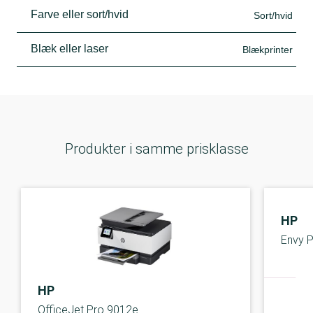
Farve eller sort/hvid
Sort/hvid
Blæk eller laser
Blækprinter
Produkter i samme prisklasse
HP
Envy 
HP
OfficeJet Pro 9012e