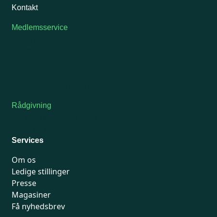
Kontakt
Medlemsservice
Man-tirsdag: kl. 9-12
Onsdag: Lukket
Tors-fredag: kl. 9-12
7741 7741
Kontakt medlemsservice
Rådgivning
For medlemmer: 7741 7777
Man-fredag 9-15
Services
Om os
Ledige stillinger
Presse
Magasiner
Få nyhedsbrev