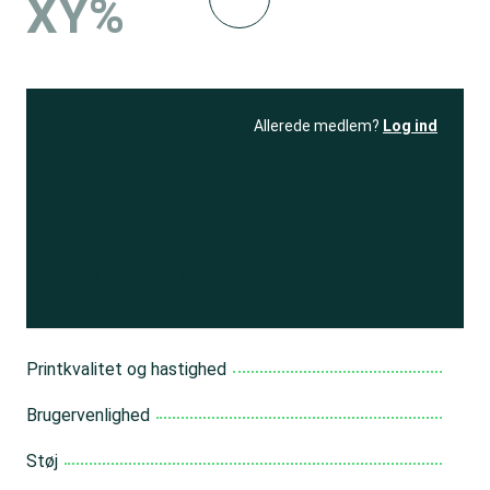
XY%
Allerede medlem?
Log ind
Se resultatet
og få adgang
til 150+ andre test
Bliv medlem
Printkvalitet og hastighed
Brugervenlighed
Støj