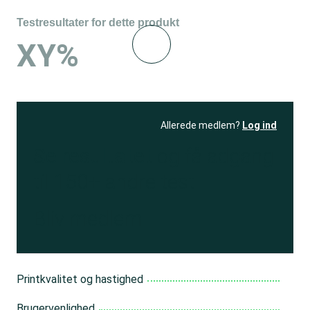
Testresultater for dette produkt
XY%
Allerede medlem?
Log ind
Se resultatet
og få adgang
til 150+ andre test
Bliv medlem
Printkvalitet og hastighed
Brugervenlighed