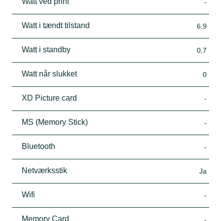
Watt ved print
-
Watt i tændt tilstand
6,9
Watt i standby
0,7
Watt når slukket
0
XD Picture card
-
MS (Memory Stick)
-
Bluetooth
-
Netværksstik
Ja
Wifi
-
Memory Card
-