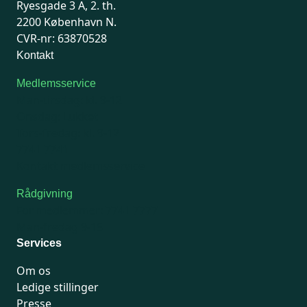
Ryesgade 3 A, 2. th.
2200 København N.
CVR-nr: 63870528
Kontakt
Medlemsservice
Man-tirsdag: kl. 9-12
Onsdag: Lukket
Tors-fredag: kl. 9-12
7741 7741
Kontakt medlemsservice
Rådgivning
For medlemmer: 7741 7777
Man-fredag 9-15
Services
Om os
Ledige stillinger
Presse