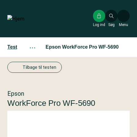
Gå
til
hovedindhold
Log ind
Søg
Menu
Test
···
Epson WorkForce Pro WF-5690
Tilbage til testen
Epson
WorkForce Pro WF-5690