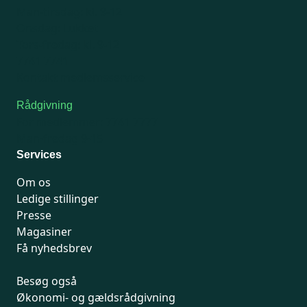
Man-tirsdag: kl. 9-12
Onsdag: Lukket
Tors-fredag: kl. 9-12
7741 7741
Kontakt medlemsservice
Rådgivning
For medlemmer: 7741 7777
Man-fredag 9-15
Services
Om os
Ledige stillinger
Presse
Magasiner
Få nyhedsbrev
Besøg også
Økonomi- og gældsrådgivning