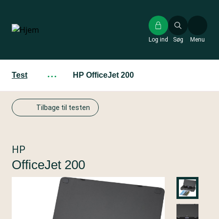
Gå
til
hovedindhold
Log ind
Søg
Menu
Test
···
HP OfficeJet 200
Tilbage til testen
HP
OfficeJet 200