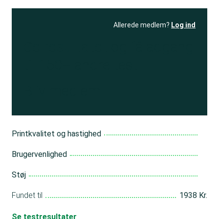
Allerede medlem?
Log ind
Se resultatet
og få adgang
til 150+ andre test
Bliv medlem
Printkvalitet og hastighed
Brugervenlighed
Støj
Fundet til
1938 Kr.
Se testresultater