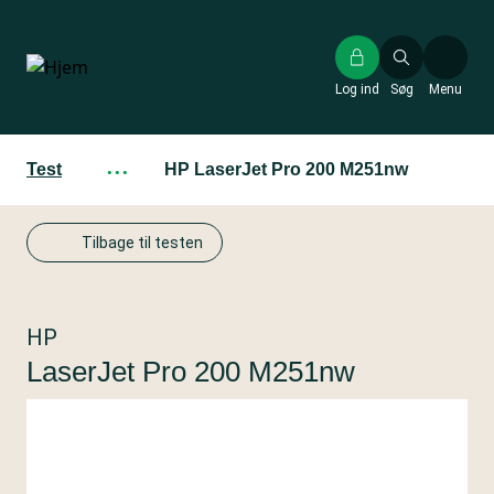
Gå
til
hovedindhold
Log ind
Søg
Menu
Test
···
HP LaserJet Pro 200 M251nw
Tilbage til testen
HP
LaserJet Pro 200 M251nw