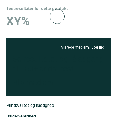
Testresultater for dette produkt
XY%
Allerede medlem?
Log ind
Se resultatet
og få adgang
til 150+ andre test
Bliv medlem
Printkvalitet og hastighed
Brugervenlighed