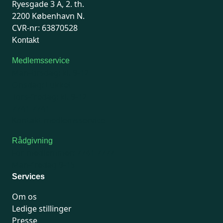
Ryesgade 3 A, 2. th.
2200 København N.
CVR-nr: 63870528
Kontakt
Medlemsservice
Man-tirsdag: kl. 9-12
Onsdag: Lukket
Tors-fredag: kl. 9-12
7741 7741
Kontakt medlemsservice
Rådgivning
For medlemmer: 7741 7777
Man-fredag 9-15
Services
Om os
Ledige stillinger
Presse