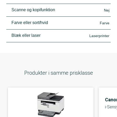
Scanne og kopifunktion
Nej
Farve eller sort/hvid
Farve
Blæk eller laser
Laserprinter
Produkter i samme prisklasse
Cano
i-Sen