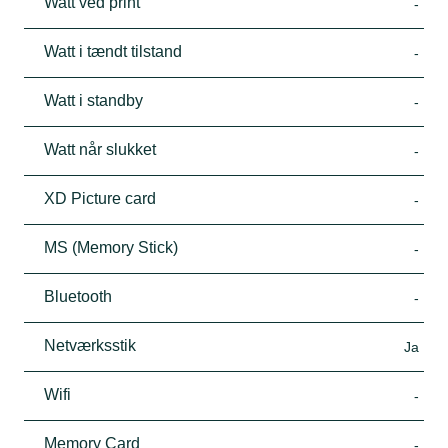
Watt ved print
-
Watt i tændt tilstand
-
Watt i standby
-
Watt når slukket
-
XD Picture card
-
MS (Memory Stick)
-
Bluetooth
-
Netværksstik
Ja
Wifi
-
Memory Card
-