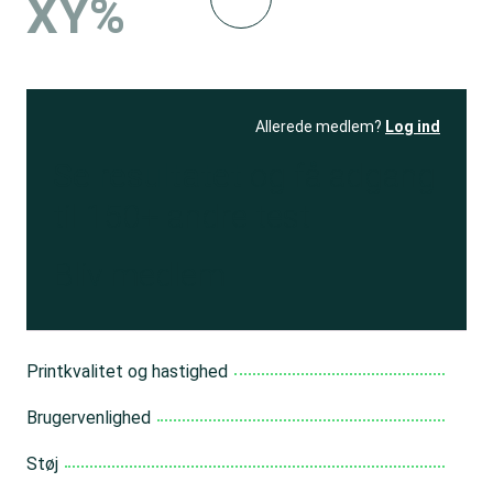
XY%
Allerede medlem?
Log ind
Se resultatet
og få adgang
til 150+ andre test
Bliv medlem
Printkvalitet og hastighed
Brugervenlighed
Støj