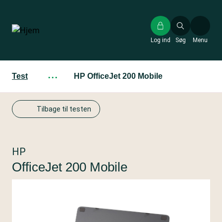
Gå
til
hovedindhold
Log ind
Søg
Menu
Test
···
HP OfficeJet 200 Mobile
Tilbage til testen
HP
OfficeJet 200 Mobile