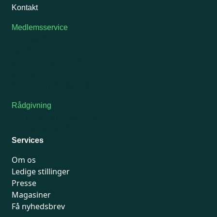
Kontakt
Medlemsservice
Man-tirsdag: kl. 9-12
Onsdag: Lukket
Tors-fredag: kl. 9-12
7741 7741
Kontakt medlemsservice
Rådgivning
For medlemmer: 7741 7777
Man-fredag 9-15
Services
Om os
Ledige stillinger
Presse
Magasiner
Få nyhedsbrev