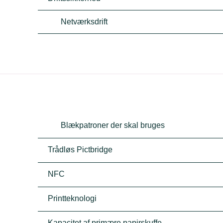
Netværksdrift
Blækpatroner der skal bruges
Trådløs Pictbridge
NFC
Printteknologi
Kapacitet af primære papirskuffe