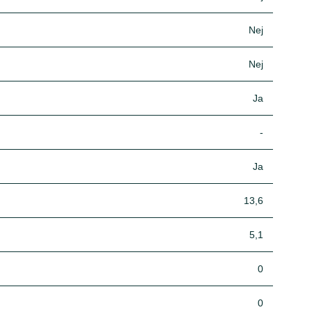
Nej
Nej
Ja
-
Ja
13,6
5,1
0
0