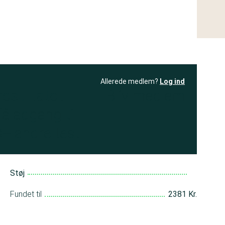
Allerede medlem?
Log ind
resultatet
Bliv medlem
få adgang til
+ andre test
Støj
Fundet til
2381 Kr.