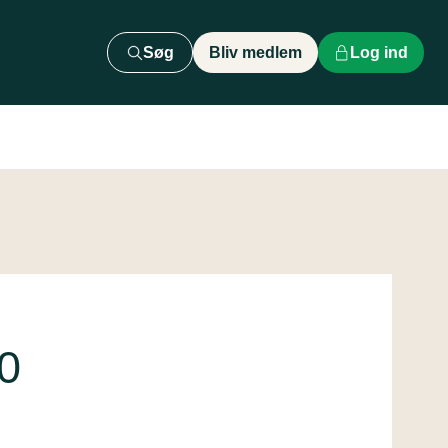
Søg
Bliv medlem
Log ind
0