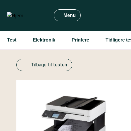
Gå
til
Menu
hovedindhold
Test
Elektronik
Printere
Tidligere t
Tilbage til testen