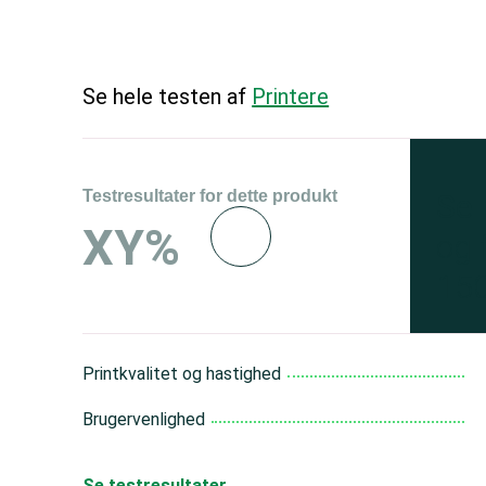
Se hele testen af
Printere
Testresultater for dette produkt
Se 
XY%
og 
150
Printkvalitet og hastighed
Brugervenlighed
Se testresultater