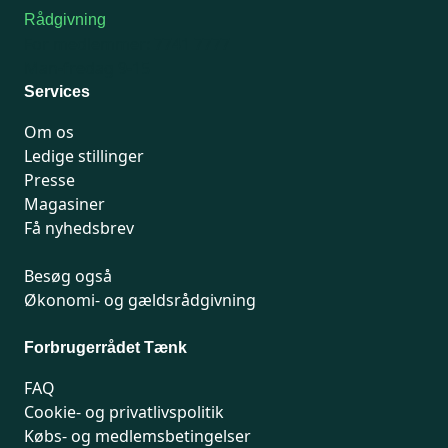
Rådgivning
For medlemmer: 7741 7777
Man-fredag 9-15
Services
Om os
Ledige stillinger
Presse
Magasiner
Få nyhedsbrev
Besøg også
Økonomi- og gældsrådgivning
Forbrugerrådet Tænk
FAQ
Cookie- og privatlivspolitik
Købs- og medlemsbetingelser