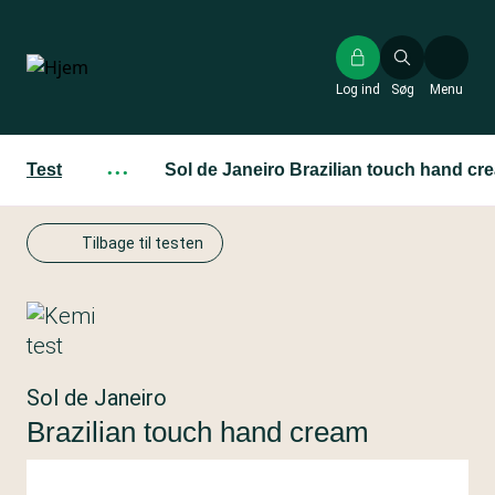
Gå
til
hovedindhold
Log ind
Søg
Menu
Test
···
Sol de Janeiro Brazilian touch hand cr
Tilbage til testen
Sol de Janeiro
Brazilian touch hand cream