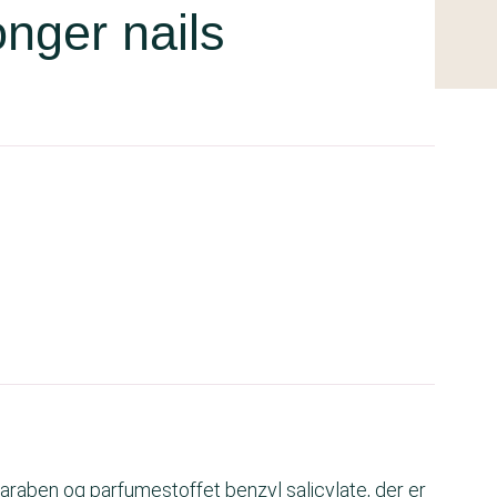
nger nails
aben og parfumestoffet benzyl salicylate, der er