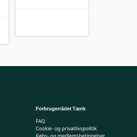
C-
C-kolbe
Forbrugerrådet Tænk
FAQ
Cookie- og privatlivspolitik
Købs- og medlemsbetingelser