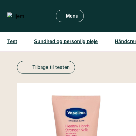
Gå
til
Menu
hovedindhold
Test
Sundhed og personlig pleje
Håndcrem
Tilbage til testen