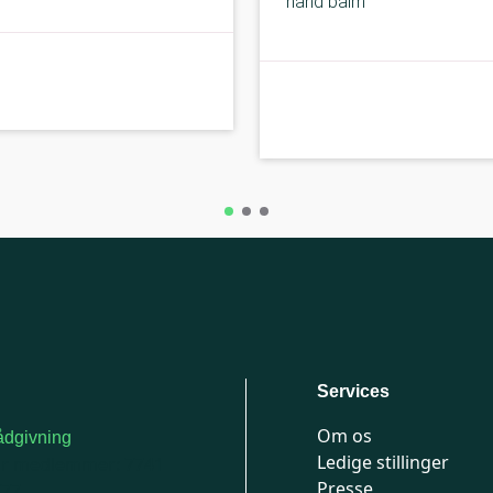
hand balm
C-kolbe
Services
Om os
dgivning
Ledige stillinger
or medlemmer: 7741
Presse
777