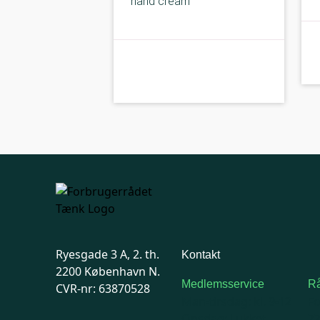
hand cream
C-kolbe
kolbe
Ryesgade 3 A, 2. th.
Kontakt
2200 København N.
Medlemsservice
Rå
CVR-nr: 63870528
Man-tirsdag: kl. 9-12
F
Onsdag: Lukket
7