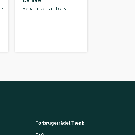
CeraVe
je
Reparative hand cream
B-kolbe
B-
Forbrugerrådet Tænk