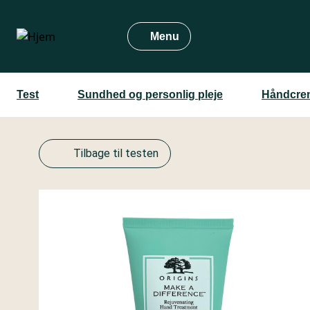
Gå
til
Menu
hovedindhold
Test
Sundhed og personlig pleje
Håndcrem
Tilbage til testen