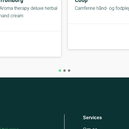
Tromborg
Coop
Aroma therapy deluxe herbal
Camferine hånd- og fodple
hand cream
B-kolbe
Services