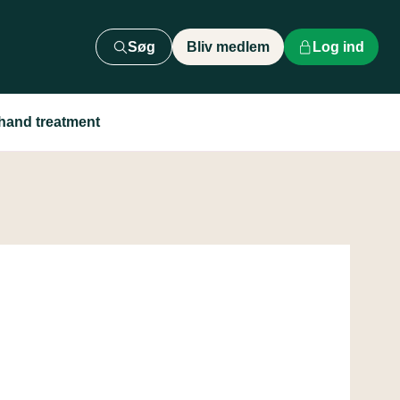
Søg
Bliv medlem
Log ind
 hand treatment