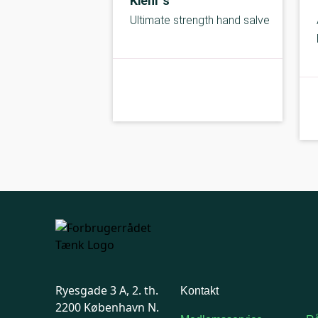
Kiehl´s
Ultimate strength hand salve
kolbe
B-kolbe
Ryesgade 3 A, 2. th.
Kontakt
2200 København N.