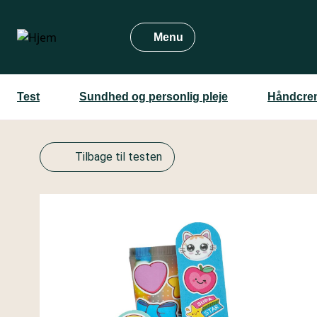
Gå
til
Menu
hovedindhold
Test
Sundhed og personlig pleje
Håndcrem
Tilbage til testen