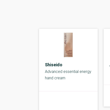
Shiseido
Advanced essential energy
hand cream
C-kolbe
kolbe