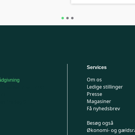
Services
Om os
dgivning
Ledige stillinger
or medlemmer: 7741
Presse
777
Magasiner
n-fredag 9-15
Få nyhedsbrev
Besøg også
Økonomi- og gældsr