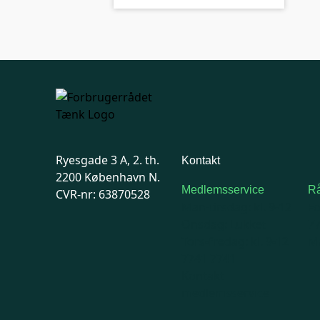
Ryesgade 3 A, 2. th.
Kontakt
2200 København N.
Medlemsservice
Rå
CVR-nr: 63870528
Man-tirsdag: kl. 9-12
F
Onsdag: Lukket
7
Tors-fredag: kl. 9-12
Ma
7741 7741
Kontakt
medlemsservice