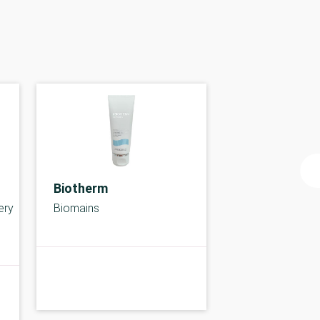
Biotherm
ery
Biomains
C-kolbe
C-