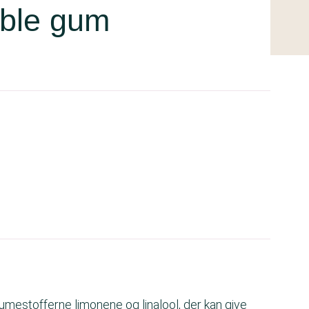
bble gum
mestofferne limonene og linalool, der kan give