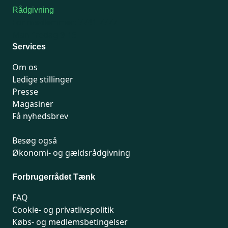
Rådgivning
For medlemmer: 7741 7777
Man-fredag 9-15
Services
Om os
Ledige stillinger
Presse
Magasiner
Få nyhedsbrev
Besøg også
Økonomi- og gældsrådgivning
Forbrugerrådet Tænk
FAQ
Cookie- og privatlivspolitik
Købs- og medlemsbetingelser