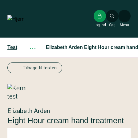
Gå
til
hovedindhold
Log ind
Søg
Menu
Test
···
Elizabeth Arden Eight Hour cream hand
Tilbage til testen
Elizabeth Arden
Eight Hour cream hand treatment