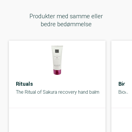
Produkter med samme eller
bedre bedømmelse
Rituals
Biot
The Ritual of Sakura recovery hand balm
Bioma
C-kolbe
C-kolbe