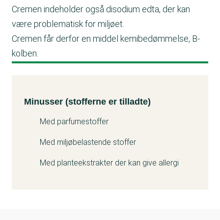
Cremen indeholder også disodium edta, der kan
være problematisk for miljøet.
Cremen får derfor en middel kemibedømmelse, B-
kolben.
Minusser (stofferne er tilladte)
Kemitest
Minusser (stofferne er tilladte)
Med parfumestoffer
Med miljøbelastende stoffer
Med planteekstrakter der kan give allergi