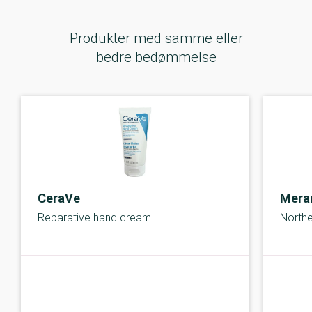
Produkter med samme eller
bedre bedømmelse
CeraVe
Mera
Reparative hand cream
Northe
B-kolbe
B-kolbe