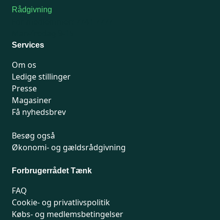
Rådgivning
For medlemmer: 7741 7777
Man-fredag 9-15
Services
Om os
Ledige stillinger
Presse
Magasiner
Få nyhedsbrev
Besøg også
Økonomi- og gældsrådgivning
Forbrugerrådet Tænk
FAQ
Cookie- og privatlivspolitik
Købs- og medlemsbetingelser