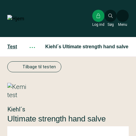
Gå
til
hovedindhold
Log ind
Søg
Menu
Test
···
Kiehl´s Ultimate strength hand salve
Tilbage til testen
Kiehl´s
Ultimate strength hand salve