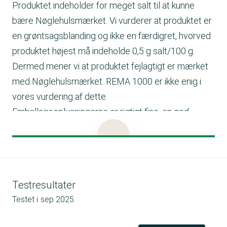
Produktet indeholder for meget salt til at kunne
bære Nøglehulsmærket. Vi vurderer at produktet er
en grøntsagsblanding og ikke en færdigret, hvorved
produktet højest må indeholde 0,5 g salt/100 g.
Dermed mener vi at produktet fejlagtigt er mærket
med Nøglehulsmærket. REMA 1000 er ikke enig i
vores vurdering af dette.
Emballageoplysningerne er rigtigt fine, en god
forbrugeroplysning kunne være at præcisere
oprindelsen af grøntsagerne.
Tilberedningsforslag
Brug denne lækre grøntsagsblanding som tilbehør til
Testresultater
fx dit grillkød.
Testet i
sep 2025
Du kan tilberede blandingen enten i ovnen eller op
grillen og server til dit favorit kød eller vegetariske