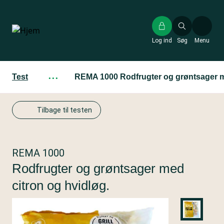
Gå
til
hovedindhold
Log ind
Søg
Menu
Test
···
REMA 1000 Rodfrugter og grøntsager me
Tilbage til testen
REMA 1000
Rodfrugter og grøntsager med
citron og hvidløg.