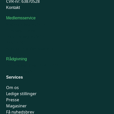
CVR-nr: 63870528
Kontakt
Medlemsservice
Man-tirsdag: kl. 9-12
Onsdag: Lukket
Tors-fredag: kl. 9-12
7741 7741
Kontakt medlemsservice
Rådgivning
For medlemmer: 7741 7777
Man-fredag 9-15
Services
Om os
Ledige stillinger
Presse
Magasiner
Få nyhedsbrev