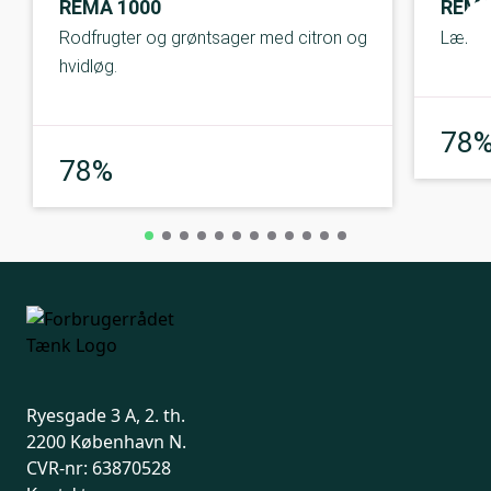
REMA 1000
REMA
Rodfrugter og grøntsager med citron og
Lækker
hvidløg.
78
God
78%
Ryesgade 3 A, 2. th.
2200 København N.
CVR-nr: 63870528