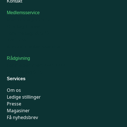
Kontakt
Medlemsservice
Man-tirsdag: kl. 9-12
Onsdag: Lukket
Tors-fredag: kl. 9-12
7741 7741
Kontakt medlemsservice
Rådgivning
For medlemmer: 7741 7777
Man-fredag 9-15
Services
Om os
Ledige stillinger
Presse
Magasiner
Få nyhedsbrev