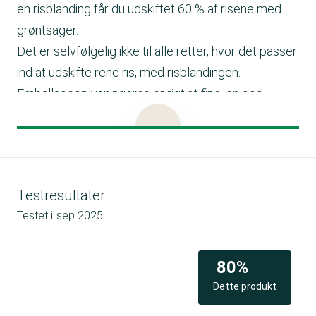
en risblanding får du udskiftet 60 % af risene med
grøntsager.
Det er selvfølgelig ikke til alle retter, hvor det passer
ind at udskifte rene ris, med risblandingen.
Emballageoplysningerne er rigtigt fine, en god
forbrugeroplysning ville være at præcisere
oprindelsen af grøntsagerne.
Tilberedningsforslag
Brug af risblandingen er en hurtig måde at lave
Testresultater
tilbehør - opvarmningen tager 3-5 minutter afhængig
Testet i
sep 2025
af, om du steger blandingen på panden eller varmer
den i mikrobølgeovnen.
Du kan også bruge risblanding til en nem
80%
mexicanskinspireret risret - steg hakket oksekød i
Dette produkt
lidt olie, tilsæt presset hvidløg. Herefter tilsættes