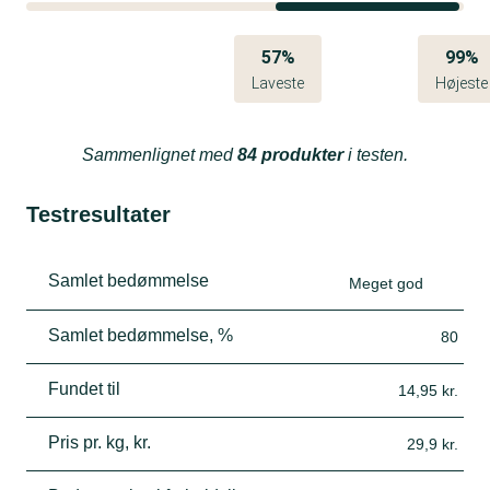
risblandingen og steger med i ca. 6 min. Tilsæt
tomatsalsa og lidt vand. Lad det hele simre lidt og
57%
99%
smag evt. til med salt og peber inden servering.
Laveste
Højeste
Sammenlignet med
84 produkter
i testen.
Testresultater
Samlet bedømmelse
Meget god
Samlet bedømmelse, %
80
Fundet til
14,95 kr.
Pris pr. kg, kr.
29,9 kr.