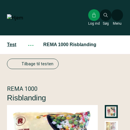
Gå
til
hovedindhold
Log ind
Søg
Menu
Test
···
REMA 1000 Risblanding
Tilbage til testen
REMA 1000
Risblanding