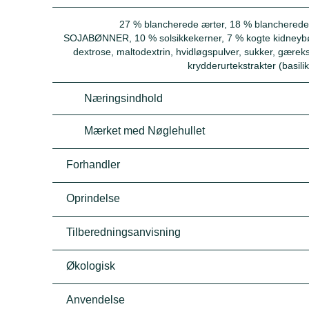
27 % blancherede ærter, 18 % blanchered
SOJABØNNER, 10 % solsikkekerner, 7 % kogte kidneybønne
dextrose, maltodextrin, hvidløgspulver, sukker, gærekstr
krydderurtekstrakter (basil
Næringsindhold
Mærket med Nøglehullet
Forhandler
Oprindelse
Tilberedningsanvisning
Økologisk
Anvendelse