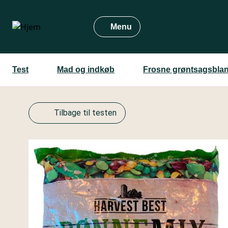
Gå
til
Menu
hovedindhold
Test
Mad og indkøb
Frosne grøntsagsbla
Tilbage til testen