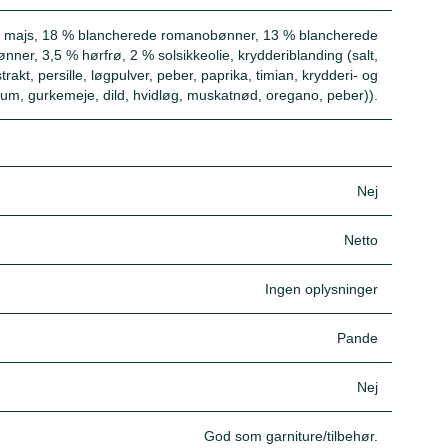
e majs, 18 % blancherede romanobønner, 13 % blancherede
r, 3,5 % hørfrø, 2 % solsikkeolie, krydderiblanding (salt,
akt, persille, løgpulver, peber, paprika, timian, krydderi- og
ikum, gurkemeje, dild, hvidløg, muskatnød, oregano, peber)).
Nej
Netto
Ingen oplysninger
Pande
Nej
God som garniture/tilbehør.