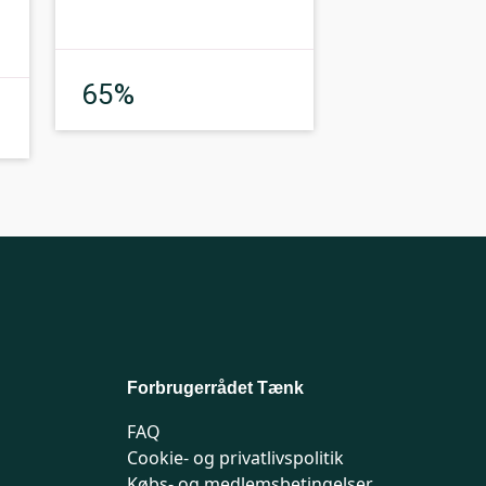
God
65%
Forbrugerrådet Tænk
FAQ
Cookie- og privatlivspolitik
Købs- og medlemsbetingelser