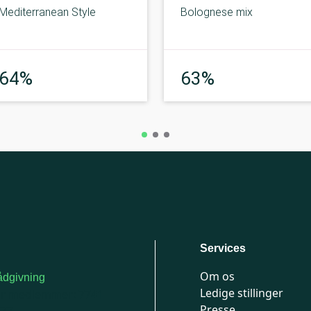
Mediterranean Style
Bolognese mix
God
God
64%
63%
Services
Om os
dgivning
Ledige stillinger
or medlemmer: 7741
Presse