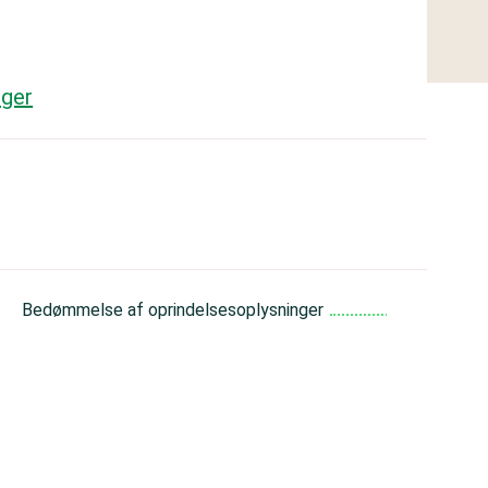
nger
Meget god
Bedømmelse af oprindelsesoplysninger
Middel
Middel