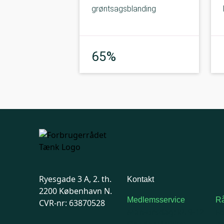
grøntsagsblanding
God
65%
Ryesgade 3 A, 2. th.
Kontakt
2200 København N.
Medlemsservice
Rå
CVR-nr: 63870528
Man-tirsdag: kl. 9-12
F