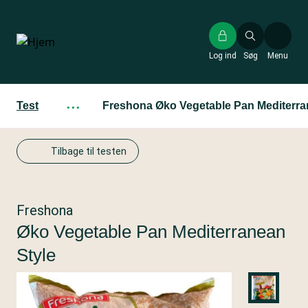
Gå
til
hovedindhold
Log ind
Søg
Menu
Test
···
Freshona Øko Vegetable Pan Mediterra
Tilbage til testen
Freshona
Øko Vegetable Pan Mediterranean
Style