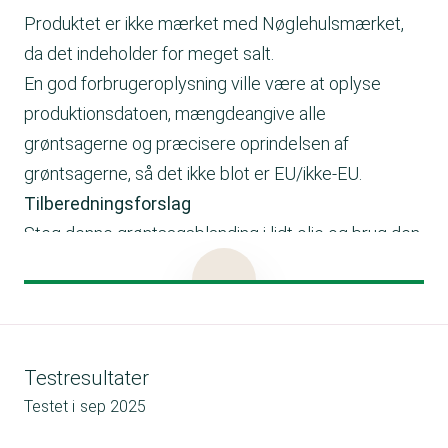
Produktet er ikke mærket med Nøglehulsmærket,
da det indeholder for meget salt.
En god forbrugeroplysning ville være at oplyse
produktionsdatoen, mængdeangive alle
grøntsagerne og præcisere oprindelsen af
grøntsagerne, så det ikke blot er EU/ikke-EU.
Tilberedningsforslag
Steg denne grøntsagsblanding i lidt olie og brug den
som tilbehør/garniture eller tilsæt lidt fløde og
server til pasta.
Testresultater
Testet i
sep 2025