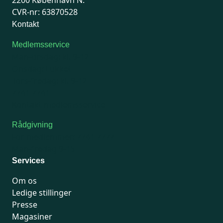
CVR-nr: 63870528
Kontakt
Medlemsservice
Man-tirsdag: kl. 9-12
Onsdag: Lukket
Tors-fredag: kl. 9-12
7741 7741
Kontakt medlemsservice
Rådgivning
For medlemmer: 7741 7777
Man-fredag 9-15
Services
Om os
Ledige stillinger
Presse
Magasiner