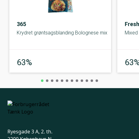
365
Fres
Krydret grøntsagsblanding Bolognese mix
Mixed 
God
63%
63
Ryesgade 3 A, 2. th.
2200 København N.