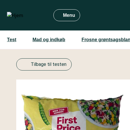
Gå
til
Menu
hovedindhold
Test
Mad og indkøb
Frosne grøntsagsbla
Tilbage til testen