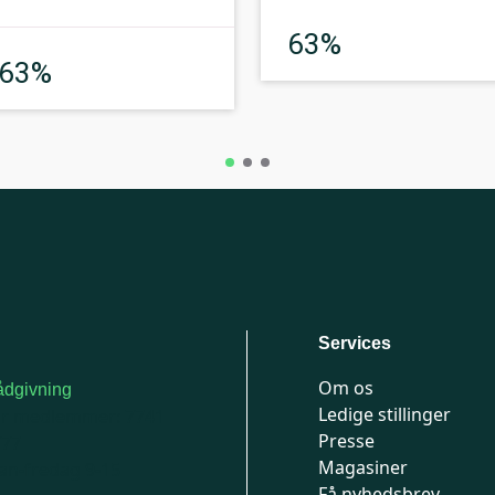
God
63%
God
63%
Services
Om os
dgivning
Ledige stillinger
or medlemmer: 7741
Presse
777
Magasiner
n-fredag 9-15
Få nyhedsbrev