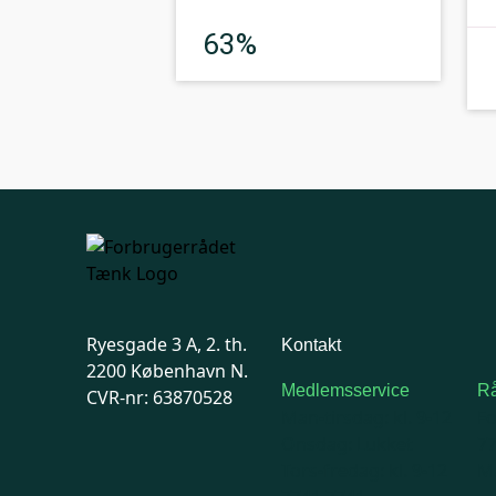
God
63%
Ryesgade 3 A, 2. th.
Kontakt
2200 København N.
Medlemsservice
Rå
CVR-nr: 63870528
Man-tirsdag: kl. 9-12
F
Onsdag: Lukket
7
Tors-fredag: kl. 9-12
Ma