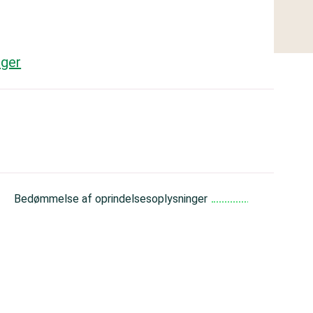
nger
God
Bedømmelse af oprindelsesoplysninger
Middel
God