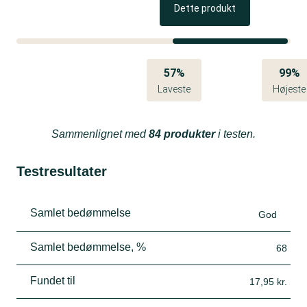
Smag til med salt, peber, ekstra krydderier og evt.
Dette produkt
limesaft. Server med tortilla chips, lunt brød eller ris.
57%
99%
Laveste
Højeste
Sammenlignet med
84 produkter
i testen.
Testresultater
Samlet bedømmelse
God
Samlet bedømmelse, %
68
Fundet til
17,95 kr.