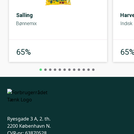
Salling
Harve
Bønnemix
Indisk
God
65%
65
Ryesgade 3 A, 2. th.
2200 København N.
CVR-nr: 63870528