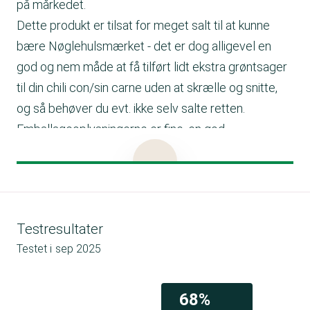
på mårkedet.
Dette produkt er tilsat for meget salt til at kunne
bære Nøglehulsmærket - det er dog alligevel en
god og nem måde at få tilført lidt ekstra grøntsager
til din chili con/sin carne uden at skrælle og snitte,
og så behøver du evt. ikke selv salte retten.
Emballageoplysningerne er fine, en god
forbrugeroplysning ville være at tilføje en
produktionsdato. Derudover er kun oprindelsen af
tomaterne angivet.
Tilberedningsforslag
Testresultater
Brug denne grøntsagsblanding til en lækker chili
Testet i
sep 2025
con/sin carne.
Tilbered med hakket oksekød eller et vegetarisk
alternativ og hakkede tomater i en tykbundet gryde.
68%