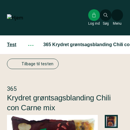
Gå
til
hovedindhold
Log ind
Søg
Menu
Test
···
365 Krydret grøntsagsblanding Chili c
Tilbage til testen
365
Krydret grøntsagsblanding Chili
con Carne mix