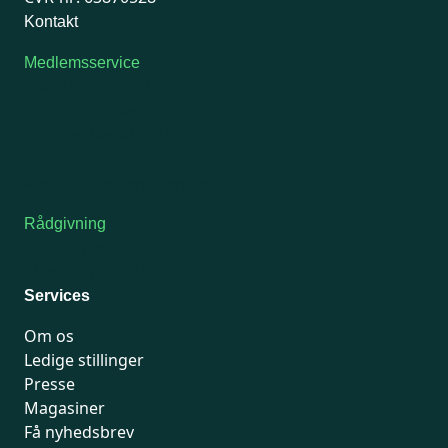
Kontakt
Medlemsservice
Man-tirsdag: kl. 9-12
Onsdag: Lukket
Tors-fredag: kl. 9-12
7741 7741
Kontakt medlemsservice
Rådgivning
For medlemmer: 7741 7777
Man-fredag 9-15
Services
Om os
Ledige stillinger
Presse
Magasiner
Få nyhedsbrev