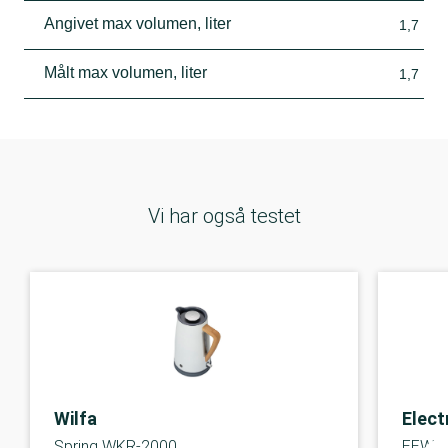
Angivet max volumen, liter
1,7
Målt max volumen, liter
1,7
Vi har også testet
Wilfa
Elect
Spring WKR-2000
EEWA 