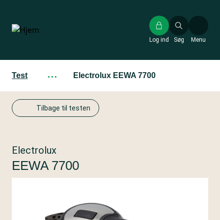
Gå
til
hovedindhold
Log ind
Søg
Menu
Test
···
Electrolux EEWA 7700
Tilbage til testen
Electrolux
EEWA 7700