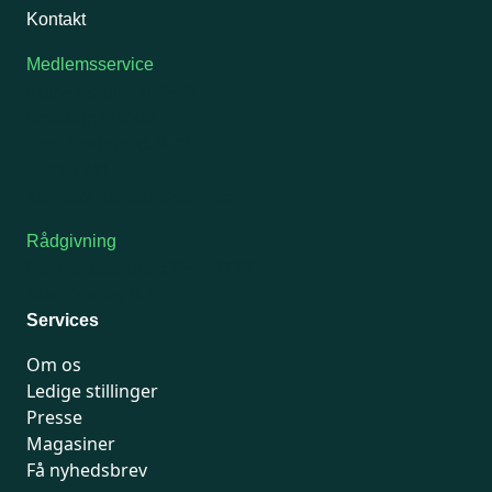
Kontakt
Medlemsservice
Man-tirsdag: kl. 9-12
Onsdag: Lukket
Tors-fredag: kl. 9-12
7741 7741
Kontakt medlemsservice
Rådgivning
For medlemmer: 7741 7777
Man-fredag 9-15
Services
Om os
Ledige stillinger
Presse
Magasiner
Få nyhedsbrev