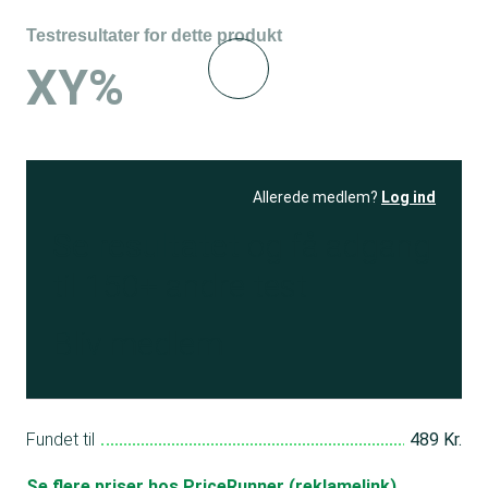
Testresultater for dette produkt
XY%
Allerede medlem?
Log ind
Se resultatet
og få adgang
til 150+ andre test
Bliv medlem
Fundet til
489 Kr.
Se flere priser hos PriceRunner (reklamelink)