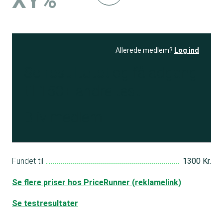
XY%
Allerede medlem?
Log ind
Se resultatet
og få adgang
til 150+ andre test
Bliv medlem
Fundet til
1300 Kr.
Se flere priser hos PriceRunner (reklamelink)
Se testresultater