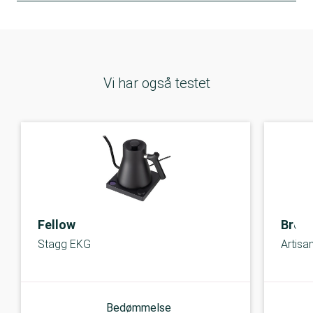
Vi har også testet
Fellow
Brewi
Stagg EKG
Artisa
Bedømmelse