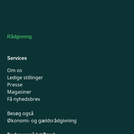
Onsdag: Lukket
Tors-fredag: kl. 9-12
7741 7741
Kontakt medlemsservice
Rådgivning
For medlemmer: 7741 7777
Man-fredag 9-15
Services
Om os
Ledige stillinger
Presse
Magasiner
Få nyhedsbrev
Besøg også
Økonomi- og gældsrådgivning