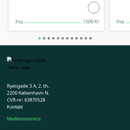
1500 Kr.
Pris
Pris
Ryesgade 3 A, 2. th.
2200 København N.
CVR-nr: 63870528
Kontakt
Medlemsservice
Man-tirsdag: kl. 9-12