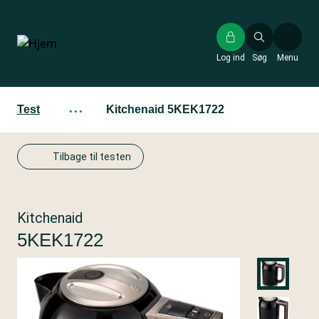
Gå
til
hovedindhold
Log ind
Søg
Menu
Test
···
Kitchenaid 5KEK1722
Tilbage til testen
Kitchenaid
5KEK1722